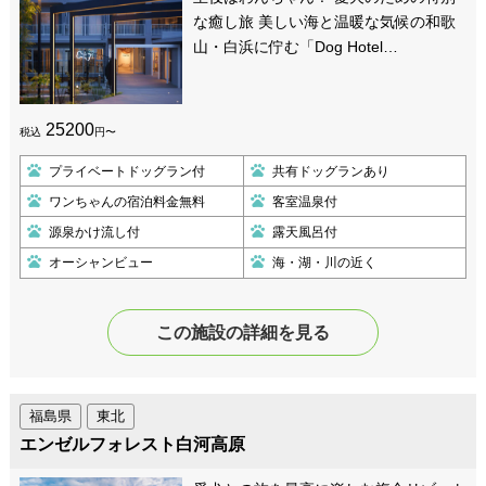
な癒し旅 美しい海と温暖な気候の和歌
山・白浜に佇む「Dog Hotel…
25200
税込
円〜
プライベートドッグラン付
共有ドッグランあり
ワンちゃんの宿泊料金無料
客室温泉付
源泉かけ流し付
露天風呂付
オーシャンビュー
海・湖・川の近く
この施設の詳細を見る
福島県
東北
エンゼルフォレスト白河高原