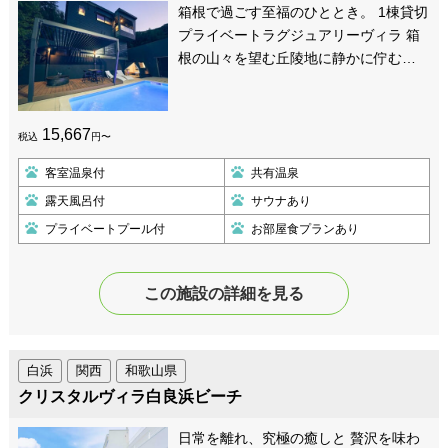
箱根で過ごす至福のひととき。 1棟貸切
プライベートラグジュアリーヴィラ 箱
根の山々を望む丘陵地に静かに佇む…
15,667
税込
円〜
客室温泉付
共有温泉
露天風呂付
サウナあり
プライベートプール付
お部屋食プランあり
この施設の詳細を見る
白浜
関西
和歌山県
クリスタルヴィラ白良浜ビーチ
日常を離れ、究極の癒しと 贅沢を味わ