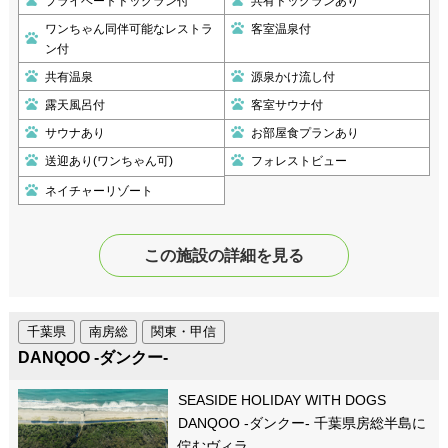
プライベートドッグラン付
共有ドッグランあり
ワンちゃん同伴可能なレストラ
客室温泉付
ン付
共有温泉
源泉かけ流し付
露天風呂付
客室サウナ付
サウナあり
お部屋食プランあり
送迎あり(ワンちゃん可)
フォレストビュー
ネイチャーリゾート
この施設の詳細を見る
千葉県
南房総
関東・甲信
DANQOO -ダンクー-
SEASIDE HOLIDAY WITH DOGS
DANQOO -ダンクー- 千葉県房総半島に
佇むヴィラ…