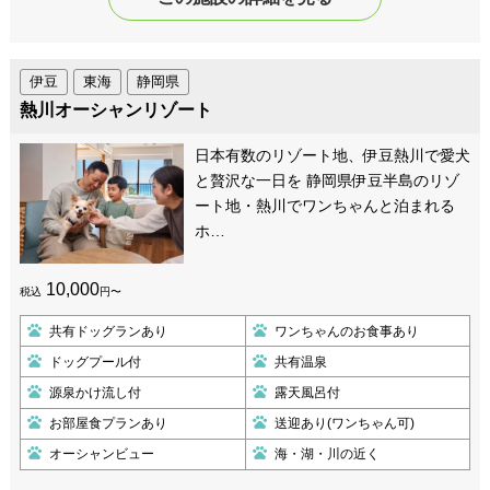
伊豆
東海
静岡県
熱川オーシャンリゾート
日本有数のリゾート地、伊豆熱川で愛犬
と贅沢な一日を 静岡県伊豆半島のリゾ
ート地・熱川でワンちゃんと泊まれる
ホ…
10,000
税込
円〜
共有ドッグランあり
ワンちゃんのお食事あり
ドッグプール付
共有温泉
源泉かけ流し付
露天風呂付
お部屋食プランあり
送迎あり(ワンちゃん可)
オーシャンビュー
海・湖・川の近く