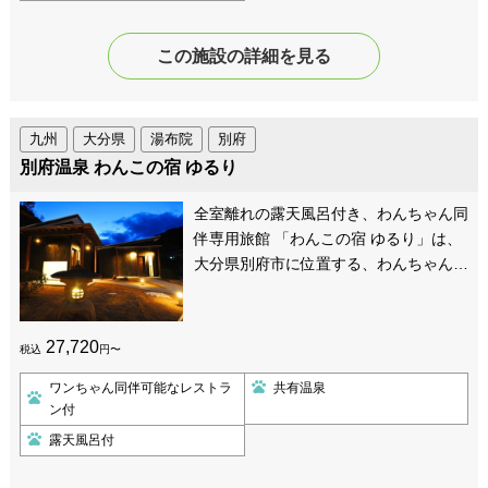
この施設の詳細を見る
九州
大分県
湯布院
別府
別府温泉 わんこの宿 ゆるり
全室離れの露天風呂付き、わんちゃん同
伴専用旅館 「わんこの宿 ゆるり」は、
大分県別府市に位置する、わんちゃん…
27,720
税込
円〜
ワンちゃん同伴可能なレストラ
共有温泉
ン付
露天風呂付