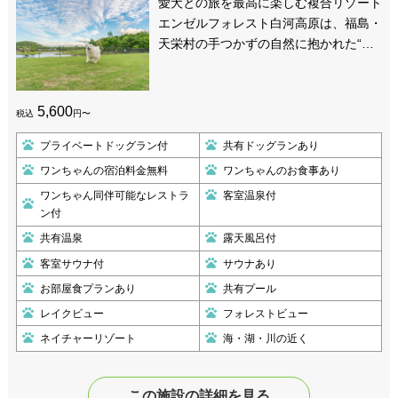
愛犬との旅を最高に楽しむ複合リゾート
エンゼルフォレスト白河高原は、福島・
天栄村の手つかずの自然に抱かれた“…
5,600
税込
円〜
プライベートドッグラン付
共有ドッグランあり
ワンちゃんの宿泊料金無料
ワンちゃんのお食事あり
ワンちゃん同伴可能なレストラ
客室温泉付
ン付
共有温泉
露天風呂付
客室サウナ付
サウナあり
お部屋食プランあり
共有プール
レイクビュー
フォレストビュー
ネイチャーリゾート
海・湖・川の近く
この施設の詳細を見る