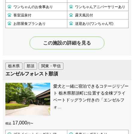
ワンちゃんのお食事あり
ワンちゃんアニバーサリーあり
客室温泉付
露天風呂付
お部屋食プランあり
送迎あり(ワンちゃん可)
この施設の詳細を見る
栃木県
那須
関東・甲信
エンゼルフォレスト那須
愛犬と一緒に宿泊できるコテージリゾー
ト 栃木県那須町に位置する全棟プライ
ベートドッグラン付きの「エンゼルフ
ォ…
17,000
税込
円〜