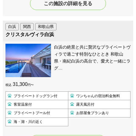
この施設の詳細を見る
白浜
関西
和歌山県
クリスタルヴィラ白浜
白浜の絶景と共に贅沢なプライベートヴ
ィラで過ごす特別なひととき 和歌山
県・南紀白浜の高台で、愛犬と一緒にラ
グ…
31,300
税込
円〜
プライベートドッグラン付
ワンちゃんの宿泊料金無料
客室温泉付
露天風呂付
プライベートプール付
お部屋食プランあり
海・湖・川の近く