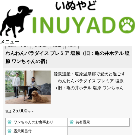
[温泉 ]に一致した施設：
71
件
メニュー
関東・甲信
栃木県
塩原
那須
わんわんパラダイス プレミア 塩原（旧：亀の井ホテル 塩
原 ワンちゃんの宿）
源泉遺産・塩原温泉郷で愛犬と過ごす
「わんわんパラダイス プレミア 塩原
（旧：亀の井ホテル 塩原 ワンちゃん…
25,000
税込
円〜
ワンちゃんのお食事あり
共有温泉
露天風呂付