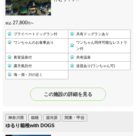
27,800
税込
円〜
プライベートドッグラン付
共有ドッグランあり
ワンちゃんのお食事あり
ワンちゃん同伴可能なレストラ
ン付
客室温泉付
共有温泉
露天風呂付
送迎あり(ワンちゃん可)
海・湖・川の近く
この施設の詳細を見る
神奈川県
箱根
湯河原
関東・甲信
ゆるり箱根with DOGS