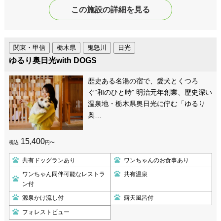
この施設の詳細を見る
関東・甲信
栃木県
鬼怒川
日光
ゆるり奥日光with DOGS
歴史ある名湯の宿で、愛犬とくつろ
ぐ“和のひと時” 明治元年創業、歴史深い
温泉地・栃木県奥日光に佇む「ゆるり
奥…
15,400
税込
円〜
共有ドッグランあり
ワンちゃんのお食事あり
ワンちゃん同伴可能なレストラ
共有温泉
ン付
源泉かけ流し付
露天風呂付
フォレストビュー