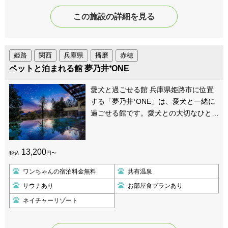
この施設の詳細を見る
姫路
関西
兵庫県
播磨
赤穂
ペットと泊まれる館 夢乃井⁺ONE
愛犬と過ごせる館 兵庫県姫路市に位置
する「夢乃井⁺ONE」は、愛犬と一緒に
過ごせる館です。愛犬との大切なひと…
13,200
税込
円〜
ワンちゃんの宿泊料金無料
共有温泉
サウナあり
お部屋食プランあり
ネイチャーリゾート