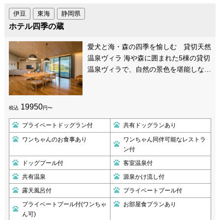
伊豆
東海
静岡県
ホテル四季の蔵
愛犬と海・森の四季を愉しむ 貸切天然
温泉ヴィラ 海や森に囲まれた5棟の貸切
温泉ヴィラで、自然の景色を堪能しな…
19950
税込
円〜
プライベートドッグラン付
共有ドッグランあり
ワンちゃんのお食事あり
ワンちゃん同伴可能なレストラ
ン付
ドッグプール付
客室温泉付
共有温泉
源泉かけ流し付
露天風呂付
プライベートプール付
プライベートプール付(ワンちゃ
お部屋食プランあり
ん可)