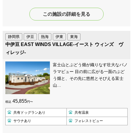
この施設の詳細を見る
静岡県
伊豆
熱海
伊東
東海
中伊豆 EAST WINDS VILLAGE-イースト ウィンズ ヴ
ィレッジ-
富士山とぶどう畑が織りなす壮大なパノ
ラマビュー 目の前に広がる一面のぶど
う畑と、その先に悠然とそびえる富士
山…
45,855
税込
円〜
共有ドッグランあり
共有温泉
サウナあり
フォレストビュー