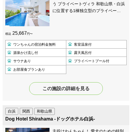
う プライベートヴィラ 和歌山県・白浜
に位置する1棟独立型のプライベー…
25,667
税込
円〜
ワンちゃんの宿泊料金無料
客室温泉付
源泉かけ流し付
露天風呂付
サウナあり
プライベートプール付
お部屋食プランあり
この施設の詳細を見る
白浜
関西
和歌山県
Dog Hotel Shirahama -ドッグホテル白浜-
主役はわんちゃん！ 愛犬のための特別