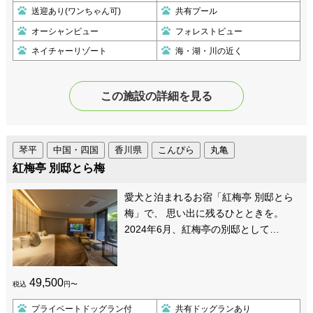
送迎あり(ワンちゃん可)
共有プール
オーシャンビュー
フォレストビュー
ネイチャーリゾート
海・湖・川の近く
この施設の詳細を見る
琴平
中国・四国
香川県
こんぴら
丸亀
紅梅亭 別邸とら梅
愛犬と泊まれるお宿「紅梅亭 別邸とら
梅」で、 思い出に残るひとときを。
2024年6月、紅梅亭の別邸として…
49,500
税込
円〜
プライベートドッグラン付
共有ドッグランあり