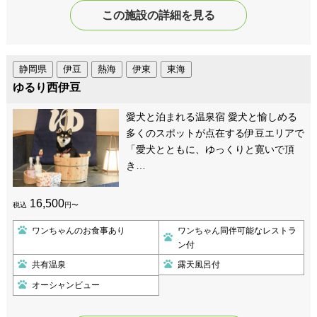
この施設の詳細を見る
静岡県
伊豆
熱海
伊東
東海
ゆるり西伊豆
愛犬と泊まれる温泉宿 愛犬と愉しめる
多くのスポットが点在する伊豆エリアで
「愛犬とともに、ゆっくりと寛いで頂
き…
16,500
税込
円〜
ワンちゃんのお食事あり
ワンちゃん同伴可能なレストラ
ン付
共有温泉
露天風呂付
オーシャンビュー