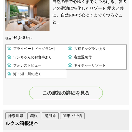
自然の中で心ゆくまでくつろげる、愛犬
との宿泊に特化したリゾート 愛犬と共
に、自然の中で心ゆくまでくつろぐこ
と…
94,000
税込
円〜
プライベートドッグラン付
共有ドッグランあり
ワンちゃんのお食事あり
客室温泉付
フォレストビュー
ネイチャーリゾート
海・湖・川の近く
この施設の詳細を見る
神奈川県
箱根
湯河原
関東・甲信
ルクス箱根湯本