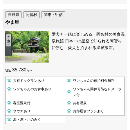
長野県
阿智村
関東・甲信
やま星
愛犬も一緒に楽しめる、阿智村の美食温
泉旅館 日本一の星空で知られる阿智村
に佇む、愛犬と泊まれる温泉旅館。 …
35,780
税込
円〜
共有ドッグランあり
ワンちゃんの宿泊料金無料
ワンちゃんのお食事あり
ワンちゃん同伴可能なレストラ
ン付
客室温泉付
共有温泉
サウナあり
お部屋食プランあり
海・湖・川の近く