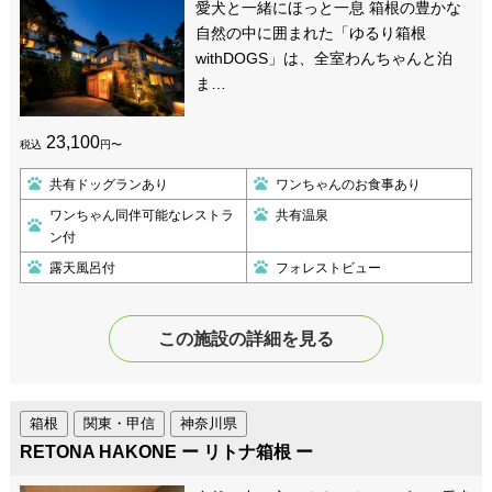
愛犬と一緒にほっと一息 箱根の豊かな
自然の中に囲まれた「ゆるり箱根
withDOGS」は、全室わんちゃんと泊
ま…
23,100
税込
円〜
共有ドッグランあり
ワンちゃんのお食事あり
ワンちゃん同伴可能なレストラ
共有温泉
ン付
露天風呂付
フォレストビュー
この施設の詳細を見る
箱根
関東・甲信
神奈川県
RETONA HAKONE ー リトナ箱根 ー