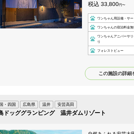
税込 33,800
円〜
ワンちゃん用設備・サー
ワンちゃんの宿泊料金無
ワンちゃんアニバーサリ
り
フォレストビュー
この施設の詳細
国・四国
広島県
温井
安芸高田
島ドッググランピング 温井ダムリゾート
自然あふれる安芸太