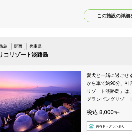
この施設の詳細
路島
関西
兵庫県
リコリゾート淡路島
愛犬と一緒に過ごせる
から車で約90分、神
リゾート淡路島」は
グランピングリゾー
税込 8,000
円〜
共有ドッグランあり