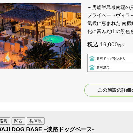
～房総半島最南端の
プライベートヴィラ～
気候に恵まれた 南房
化に富んだ山の景色
税込 19,000
円〜
共有ドッグランあり
共有温泉
この施設の詳細
路島
関西
兵庫県
WAJI DOG BASE –淡路ドッグベース-