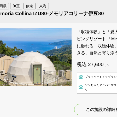
岡県
伊豆
伊東
東海
moria Collina IZU80-メモリアコリーナ伊豆80
「収穫体験」と「愛
ピングリゾート 「Memo
に触れる「収穫体験
きる、自然と寄り添
税込 27,600
円〜
プライベートドッグラン
ワンちゃんアニバーサリ
り
この施設の詳細