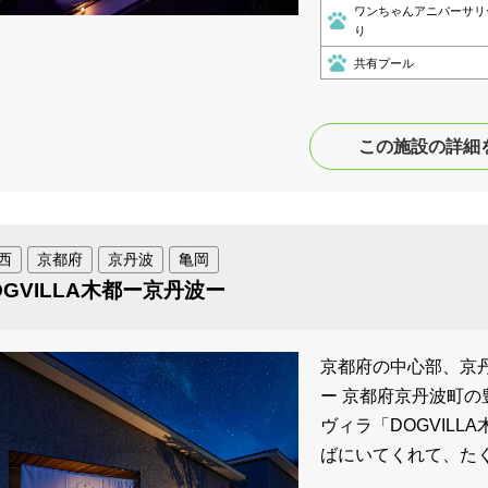
ワンちゃんアニバーサリ
り
共有プール
この施設の詳細
西
京都府
京丹波
亀岡
OGVILLA木都ー京丹波ー
京都府の中心部、京丹
ー 京都府京丹波町
ヴィラ「DOGVIL
ばにいてくれて、た