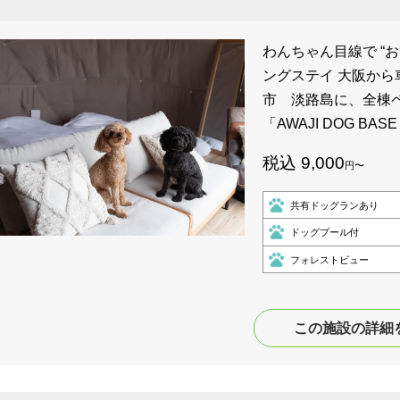
わんちゃん目線で “
ングステイ 大阪か
市 淡路島に、全棟
「AWAJI DOG BA
税込 9,000
円〜
共有ドッグランあり
ドッグプール付
フォレストビュー
この施設の詳細