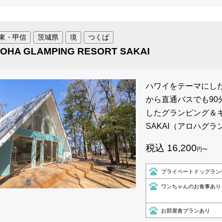
東・甲信
茨城県
境
つくば
OHA GLAMPING RESORT SAKAI
ハワイをテーマにした
から直通バスでも90
したグランピング＆キャン
SAKAI（アロハグ
税込 16,200
円〜
プライベートドッグラン
ワンちゃんのお食事あり
お部屋食プランあり