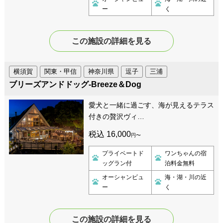
ー
く
この施設の詳細を見る
横須賀
関東・甲信
神奈川県
逗子
三浦
ブリーズアンドドッグ-Breeze＆Dog
愛犬と一緒に過ごす、海が見えるテラス
付きの贅沢ヴィ…
税込 16,000
円〜
プライベートド
ワンちゃんの宿
ッグラン付
泊料金無料
オーシャンビュ
海・湖・川の近
ー
く
この施設の詳細を見る