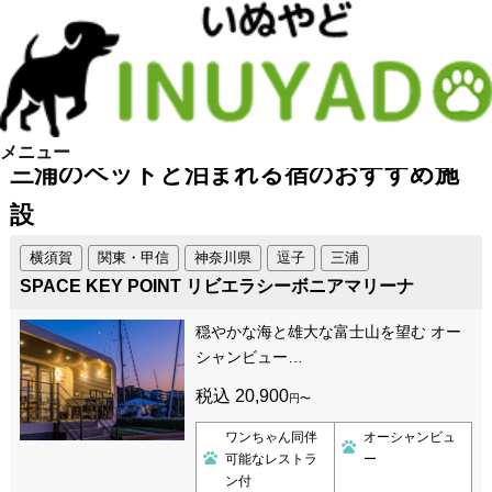
メニュー
三浦のペットと泊まれる宿のおすすめ施
設
横須賀
関東・甲信
神奈川県
逗子
三浦
SPACE KEY POINT リビエラシーボニアマリーナ
穏やかな海と雄大な富士山を望む オー
シャンビュー…
税込 20,900
円〜
ワンちゃん同伴
オーシャンビュ
可能なレストラ
ー
ン付