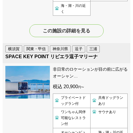
海・湖・川の近
く
この施設の詳細を見る
横須賀
関東・甲信
神奈川県
逗子
三浦
SPACE KEY POINT リビエラ逗子マリーナ
非日常のロケーションが目の前に広がる
オーシャン…
税込 20,900
円〜
プライベートド
共有ドッグラン
ッグラン付
あり
ワンちゃん同伴
サウナあり
可能なレストラ
ン付
オーシャンビュ
海・湖・川の近