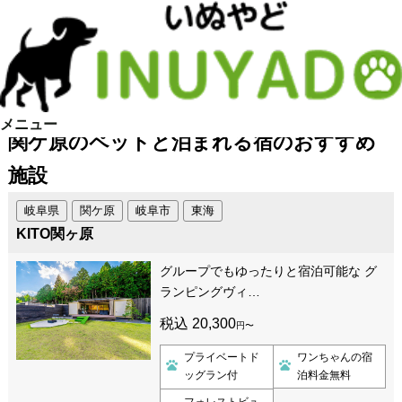
メニュー
関ケ原のペットと泊まれる宿のおすすめ
施設
岐阜県
関ケ原
岐阜市
東海
KITO関ヶ原
グループでもゆったりと宿泊可能な グ
ランピングヴィ…
税込 20,300
円〜
プライベートド
ワンちゃんの宿
ッグラン付
泊料金無料
フォレストビュ