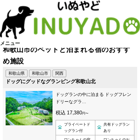
メニュー
和歌山市のペットと泊まれる宿のおすす
め施設
和歌山県
和歌山市
関西
ドッグにグッドなグランピング和歌山北
ドッグランの中に泊まる ドッグフレン
ドリーなグラ…
税込 17,380
円〜
プライベートド
共有ドッグラン
ッグラン付
あり
ワンちゃんの宿
ワンちゃんのお