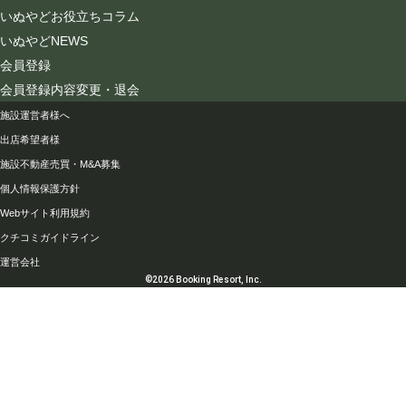
いぬやどお役立ちコラム
いぬやどNEWS
会員登録
会員登録内容変更・退会
会社情報
施設運営者様へ
出店希望者様
施設不動産売買・M&A募集
個人情報保護方針
Webサイト利用規約
クチコミガイドライン
運営会社
©2026 Booking Resort, Inc.