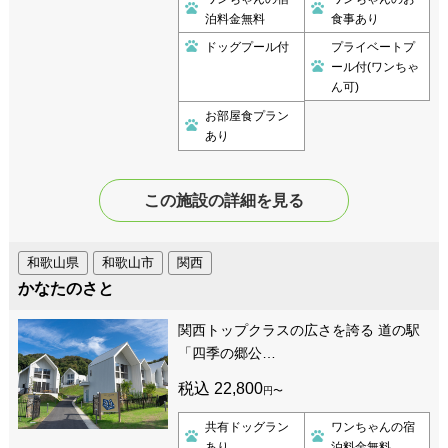
泊料金無料
食事あり
ドッグプール付
プライベートプ
ール付(ワンちゃ
ん可)
お部屋食プラン
あり
この施設の詳細を見る
和歌山県
和歌山市
関西
かなたのさと
関西トップクラスの広さを誇る 道の駅
「四季の郷公…
税込 22,800
円〜
共有ドッグラン
ワンちゃんの宿
あり
泊料金無料