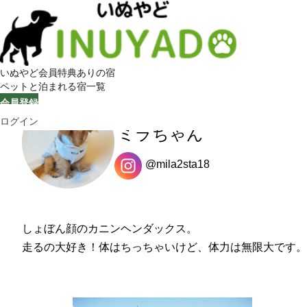
いぬやど会員特典ありの宿
ペットと泊まれる宿一覧
会員登録
いぬやど
第一期
アンバサダー
ログイン
ミラちゃん
@mila2sta18
しょぼん顔のカニンヘンダックス。
走るの大好き！体はちっちゃいけど、体力は無限大です。