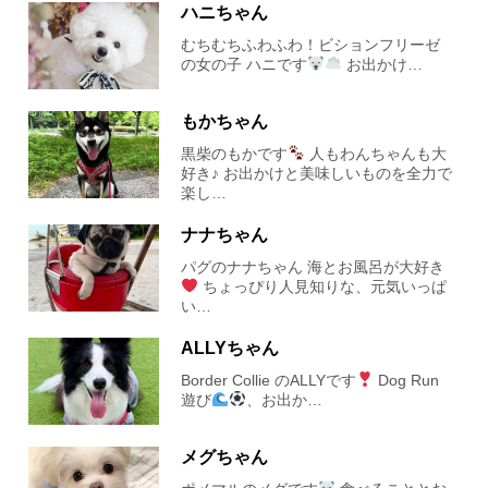
ハニちゃん
むちむちふわふわ！ビションフリーゼ
の女の子 ハニです︎︎
お出かけ…
もかちゃん
黒柴のもかです
人もわんちゃんも大
好き♪ お出かけと美味しいものを全力で
楽し…
ナナちゃん
パグのナナちゃん 海とお風呂が大好き
ちょっぴり人見知りな、元気いっぱ
い…
ALLYちゃん
Border Collie のALLYです
Dog Run
遊び
、お出か…
メグちゃん