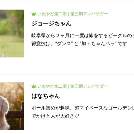
いぬやど
第二期
|
第三期
アンバサダー
ジョージちゃん
岐阜県から２ヶ月に一度は旅をするビーグルの
得意技は、“ダンス” と “加トちゃんペッ” です
いぬやど
第二期
|
第三期
アンバサダー
はなちゃん
ボール集めが趣味、超マイペースなゴールデン
でかけと人が大好き♡