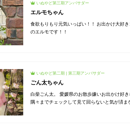
いぬやど
第三期
アンバサダー
エルモちゃん
食欲もりもり元気いっぱい！！ お出かけ大好
のエルモです！！
いぬやど
第二期
|
第三期
アンバサダー
ごん太ちゃん
白柴ごん太。 愛媛県のお散歩嫌いお出かけ好きな
隅々までチェックして見て回らないと気が済ま