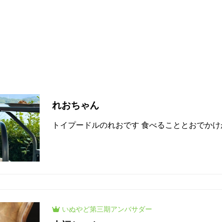
いぬやど
第三期
アンバサダー
れおちゃん
トイプードルのれおです 食べることとおでか
いぬやど
第三期
アンバサダー