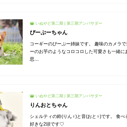
いぬやど
第二期
|
第三期
アンバサダー
ぴーぷーちゃん
コーギーのぴーぷー姉妹です。 趣味のカメラ
ーのお芋のようなコロコロした可愛さも一緒に
思…
いぬやど
第二期
|
第三期
アンバサダー
りんおとちゃん
シェルティの鈴(りん♀)と音(おと♀)です。 食
好きな2頭です♡