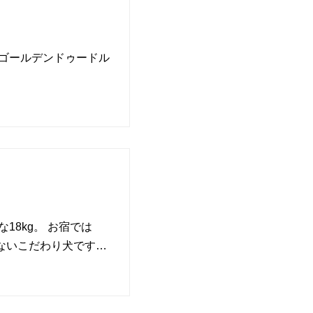
きゴールデンドゥードル
18kg。 お宿では
ないこだわり犬です…