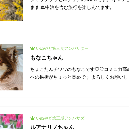
まま 車中泊を含む旅行を楽しんでます。
いぬやど
第三期
アンバサダー
もなこちゃん
ちょこたんチワワのもなこです♡♡コミュ力高め.ᐟ‪
への挨拶がちょっと長めです よろしくお願いし
いぬやど
第三期
アンバサダー
ルアナリノちゃん