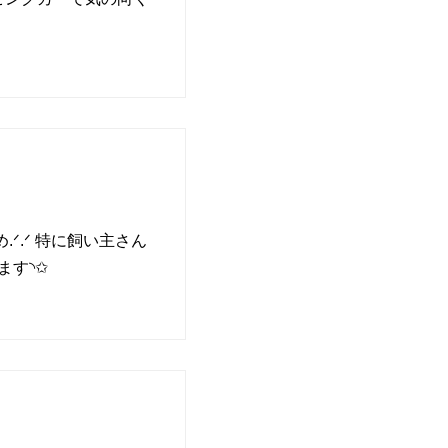
.ᐟ‪ 特に飼い主さん
ます◝✩