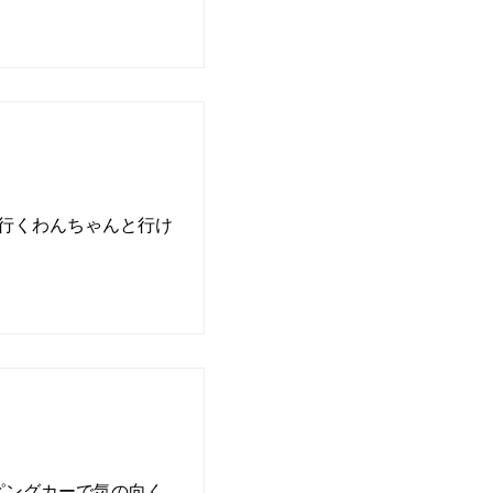
ら行くわんちゃんと行け
。
ピングカーで気の向く