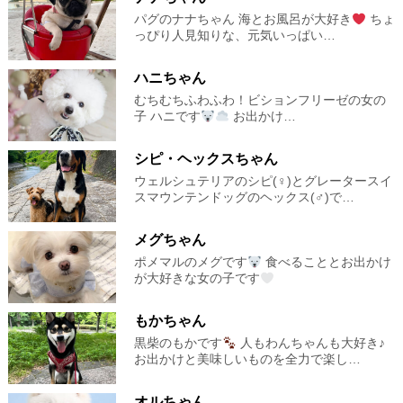
パグのナナちゃん 海とお風呂が大好き
ちょ
っぴり人見知りな、元気いっぱい…
ハニちゃん
むちむちふわふわ！ビションフリーゼの女の
子 ハニです︎︎
お出かけ…
シピ・ヘックスちゃん
ウェルシュテリアのシピ(♀)とグレータースイ
スマウンテンドッグのヘックス(♂)で…
メグちゃん
ポメマルのメグです
食べることとお出かけ
が大好きな女の子です
もかちゃん
黒柴のもかです
人もわんちゃんも大好き♪
お出かけと美味しいものを全力で楽し…
オルちゃん