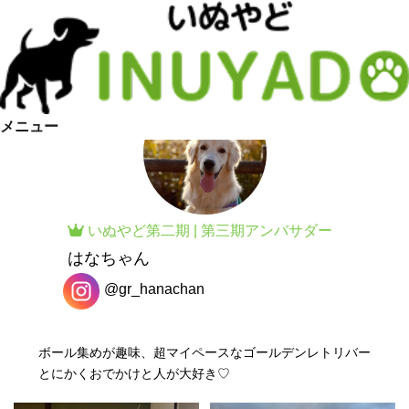
メニュー
いぬやど
第二期
|
第三期
アンバサダー
はなちゃん
@gr_hanachan
ボール集めが趣味、超マイペースなゴールデンレトリバー
とにかくおでかけと人が大好き♡