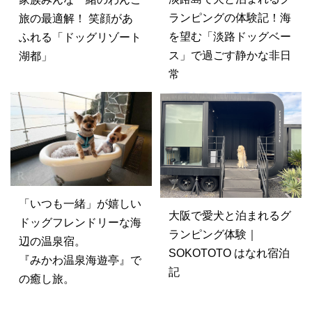
ランピングの体験記！海
旅の最適解！ 笑顔があ
を望む「淡路ドッグベー
ふれる「ドッグリゾート
ス」で過ごす静かな非日
湖都」
常
「いつも一緒」が嬉しい
大阪で愛犬と泊まれるグ
ドッグフレンドリーな海
ランピング体験｜
辺の温泉宿。
SOKOTOTO はなれ宿泊
『みかわ温泉海遊亭』で
記
の癒し旅。