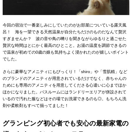
今回の宿泊で一番楽しみにしていたのがお部屋についている露天風
呂！ 海を一望できる天然温泉が自分たちだけのものだなんて贅沢
すぎませんか？ 波の音や鳥の囀りを聞きながらゆるりと過ごせた
贅沢な時間はとにかく最高のひとこと。お湯の温度を調節できるの
で温泉が初めての0歳の娘も気持ちよく浸かれたのが嬉しいポイント
でした。
さらに豪華なアメニティにもびっくり！「shiro」や「雪肌精」など
のブランドのアメニティが用意されているだけでなく、赤ちゃんの
ためにも専用のアメニティを用意してくださる心遣いに心までほか
ほかになりました。バスルームにはランドリーエリアが併設されて
いるので汚れた服などはその場でお洗濯できるのも◎。もちろん洗
剤や柔軟剤もすべて揃ってました！
グランピング初心者でも安心の最新家電の