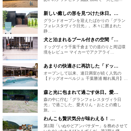
新しい癒しの形を見つけた休日。…
グランドオープンを迎えたばかりの「グラン
フォレスタヴィラ日光」。木々に囲まれた
静…
犬と泊まれるプール付きの空間「…
ドッグヴィラ千葉千倉までの道のりと周辺環
境をレビュー マイカーでアクアライ…
あまりの快適さに再訪した「ドッ…
オープンして以来、連日満室が続く人気の
【ドッグオーベルジュ 千葉勝浦 離れ風月】…
森と光に包まれて過ごす休日。愛…
森の中に佇む「グランフォレスタヴィラ日
光」で過ごした、愛犬りん・おととの癒し
旅。…
わんこも贅沢気分が味わえる！ …
第1期「いぬやどアンバサダー」を務めさせて
いただいたわさびともずくが、第2期も継…