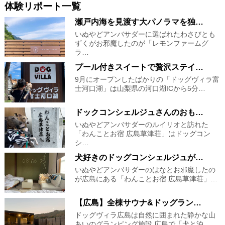
体験リポート一覧
瀬戸内海を見渡す大パノラマを独…
いぬやどアンバサダーに選ばれたわさびとも
ずくがお邪魔したのが「レモンファームグ
ラ…
プール付きスイートで贅沢ステイ…
9月にオープンしたばかりの「ドッグヴィラ富
士河口湖」は山梨県の河口湖ICから5分…
ドックコンシェルジュさんのおも…
いぬやどアンバサダーのルイリオと訪れた
「わんことお宿 広島草津荘」はドッグコン
シ…
犬好きのドッグコンシェルジュが…
いぬやどアンバサダーのはなとお邪魔したの
が広島にある「わんことお宿 広島草津荘」…
【広島】全棟サウナ&ドッグラン…
ドッグヴィラ広島は自然に囲まれた静かな山
あいのグランピング施設 広島で「犬と泊…