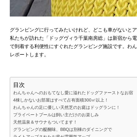
グランピングに行ってみたいけれど、どこも車がないとア
私たちが訪れた「ドッグヴィラ千葉南房総」は新宿から電
で到着する利便性にすぐれたグランピング施設です。わん
レポートします。
目次
わんちゃんへのおもてなし愛に溢れたドッグファーストなお宿
4棟しかないお部屋はすべて占有面積300㎡以上！
わんちゃんの足に優しい天然芝のお庭はドッグランに！
プライベートプールは飼い主だけのお楽しみ
天然温泉＆サウナもついてます！
グランピングの醍醐味、BBQは別棟のダイニングで
ライトアップされたお庭が雰囲気アップ