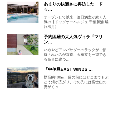
あまりの快適さに再訪した「ド
ッ…
オープンして以来、連日満室が続く人
気の【ドッグオーベルジュ 千葉勝浦 離
れ風月】…
予約困難の大人気ヴィラ『マリ
ン…
いぬやどアンバサダーのラックがご招
待されたのが京都、天橋立を一望でき
る高台に建つ…
「中伊豆EAST WINDS …
標高約400m、目の前にはどこまでもぶ
どう畑が広がり、その先には富士山の
姿がくっ…