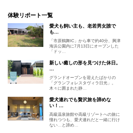
体験リポート一覧
愛犬も飼い主も、老若男女誰で
も…
「市原鶴舞IC」から車で約40分、興津
海浜公園内に7月13日にオープンした
「ドッ…
新しい癒しの形を見つけた休日。
…
グランドオープンを迎えたばかりの
「グランフォレスタヴィラ日光」。
木々に囲まれた静…
愛犬連れでも贅沢旅を諦めな
い！…
高級温泉旅館や高級リゾートへの旅に
憧れつつも、愛犬連れだと一緒に行け
ない…と諦め…