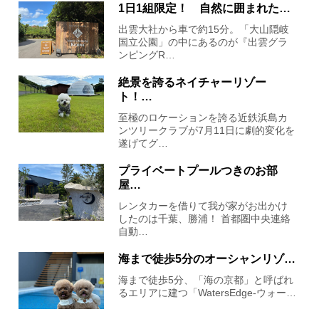
1日1組限定！ 自然に囲まれた…
出雲大社から車で約15分。「大山隠岐
国立公園」の中にあるのが『出雲グラ
ンピングR…
絶景を誇るネイチャーリゾー
ト！…
至極のロケーションを誇る近鉄浜島カ
ンツリークラブが7月11日に劇的変化を
遂げてグ…
プライベートプールつきのお部
屋…
レンタカーを借りて我が家がお出かけ
したのは千葉、勝浦！ 首都圏中央連絡
自動…
海まで徒歩5分のオーシャンリゾ…
海まで徒歩5分、「海の京都」と呼ばれ
るエリアに建つ「WatersEdge-ウォー…