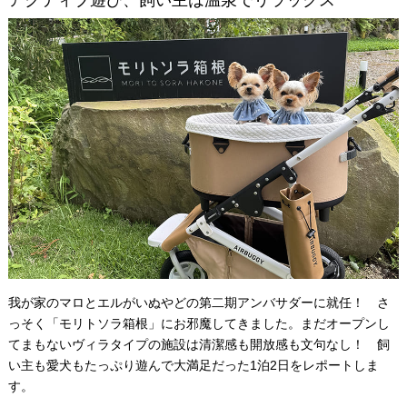
アクティブ遊び、飼い主は温泉でリラックス
我が家のマロとエルがいぬやどの第二期アンバサダーに就任！ さ
っそく「モリトソラ箱根」にお邪魔してきました。まだオープンし
てまもないヴィラタイプの施設は清潔感も開放感も文句なし！ 飼
い主も愛犬もたっぷり遊んで大満足だった1泊2日をレポートしま
す。