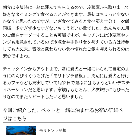
朝食は夕飯時に一緒に運んでもらえるので、冷蔵庫から取り出して
好きなタイミングで食べることができます。最初はちょっと少ない
かな？と思ったのですが、いざ食べてみると食べ応え十分！ 夕飯
同様、多すぎず少なすぎないちょうどいい量でした。わんちゃん用
のご飯をオーダーすることも可能ですが、キッチンには冷蔵庫やレ
ンジも用意されているので冷凍食や手作り食を与えている方は持参
しても大丈夫。普段と変わらない食べ慣れたご飯を与えられるのは
安心ですよね。
チェックインからアウトまで、常に愛犬と一緒にいられて自宅のよ
うにのんびりくつろげた「モリトソラ箱根」。周辺には愛犬と行け
るカフェなども充実していて1泊2日で遊ぶにはちょうどいいデステ
ィネーションだと思います。家族はもちろん、犬友旅行にもぴった
りなのでまたリピートしたいと思いました！
今回ご紹介した、ペットと一緒に泊まれるお宿の詳細ペー
ジはこちら
モリトソラ箱根