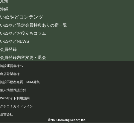
九州
沖縄
いぬやどコンテンツ
いぬやど限定会員特典ありの宿一覧
いぬやどお役立ちコラム
いぬやどNEWS
会員登録
会員登録内容変更・退会
会社情報
施設運営者様へ
出店希望者様
施設不動産売買・M&A募集
個人情報保護方針
Webサイト利用規約
クチコミガイドライン
運営会社
©2026 Booking Resort, Inc.