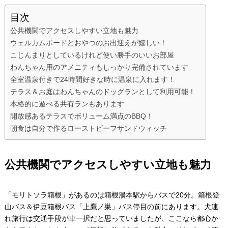
目次
公共機関でアクセスしやすい立地も魅力
ウェルカムボードとおやつのお出迎えが嬉しい！
こじんまりとしているけれど使い勝手のいいお部屋
わんちゃん用のアメニティもしっかり完備されています
全室温泉付きで24時間好きな時に温泉に入れます！
テラス＆お庭はわんちゃんのドッグランとして利用可能！
本格的に遊べる共有ランもあります
開放感あるテラスでボリューム満点のBBQ！
朝食は自分で作るローストビーフサンドウィッチ
公共機関でアクセスしやすい立地も魅力
「モリトソラ箱根」があるのは箱根湯本駅からバスで20分。箱根登
山バス＆伊豆箱根バス「上鷹ノ巣」バス停目の前にあります。犬連
れ旅行は交通手段が車一択だと思っていましたが、ここなら都心か