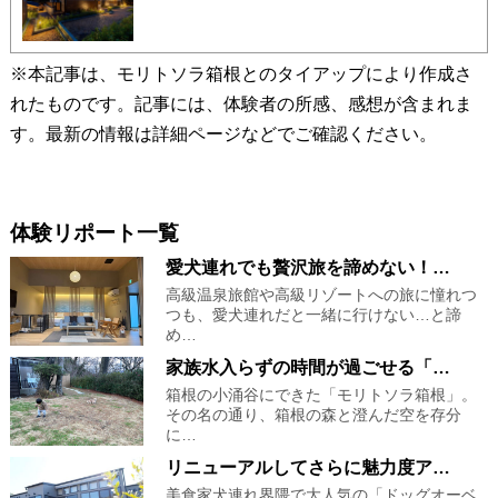
※本記事は、モリトソラ箱根とのタイアップにより作成さ
れたものです。記事には、体験者の所感、感想が含まれま
す。最新の情報は詳細ページなどでご確認ください。
体験リポート一覧
愛犬連れでも贅沢旅を諦めない！…
高級温泉旅館や高級リゾートへの旅に憧れつ
つも、愛犬連れだと一緒に行けない…と諦
め…
家族水入らずの時間が過ごせる「…
箱根の小涌谷にできた「モリトソラ箱根」。
その名の通り、箱根の森と澄んだ空を存分
に…
リニューアルしてさらに魅力度ア…
美食家犬連れ界隈で大人気の「ドッグオーベ