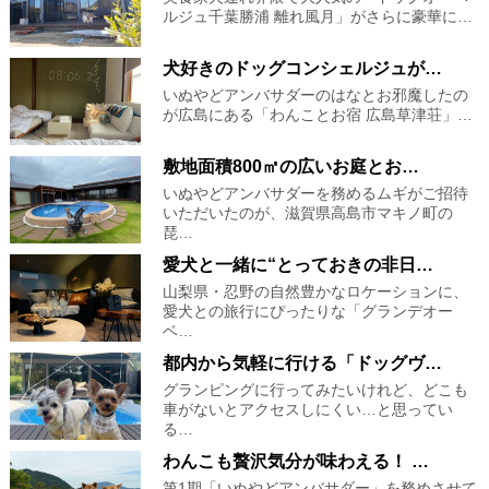
ルジュ千葉勝浦 離れ風月」がさらに豪華に…
犬好きのドッグコンシェルジュが…
いぬやどアンバサダーのはなとお邪魔したの
が広島にある「わんことお宿 広島草津荘」…
敷地面積800㎡の広いお庭とお…
いぬやどアンバサダーを務めるムギがご招待
いただいたのが、滋賀県高島市マキノ町の
琵…
愛犬と一緒に“とっておきの非日…
山梨県・忍野の自然豊かなロケーションに、
愛犬との旅行にぴったりな「グランデオー
ベ…
都内から気軽に行ける「ドッグヴ…
グランピングに行ってみたいけれど、どこも
車がないとアクセスしにくい…と思ってい
る…
わんこも贅沢気分が味わえる！ …
第1期「いぬやどアンバサダー」を務めさせて