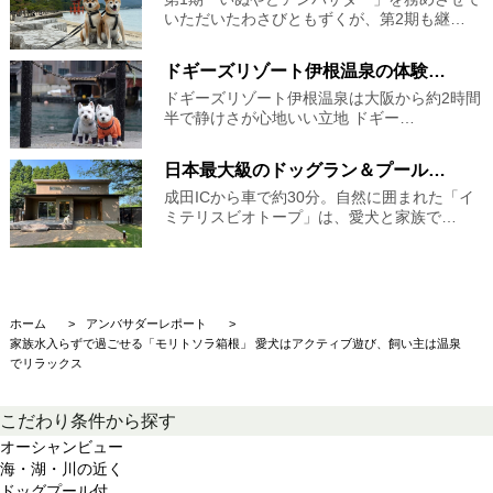
いただいたわさびともずくが、第2期も継…
ドギーズリゾート伊根温泉の体験…
ドギーズリゾート伊根温泉は大阪から約2時間
半で静けさが心地いい立地 ドギー…
日本最大級のドッグラン＆プール…
成田ICから車で約30分。自然に囲まれた「イ
ミテリスビオトープ」は、愛犬と家族で…
ホーム
アンバサダーレポート
家族水入らずで過ごせる「モリトソラ箱根」 愛犬はアクティブ遊び、飼い主は温泉
でリラックス
こだわり条件から探す
オーシャンビュー
海・湖・川の近く
ドッグプール付