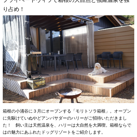
プライベートヴィラで箱根の大自然と強羅温泉を独
り占め！
箱根の小涌谷に３月にオープンする「モリトソラ箱根」。オープン
に先駆けていぬやどアンバサダーのハリーがご招待いただきまし
た！ 飼い主は天然温泉を、ハリーは大自然を大満喫。箱根ならで
はの魅力にあふれたドッグリゾートをご紹介します。