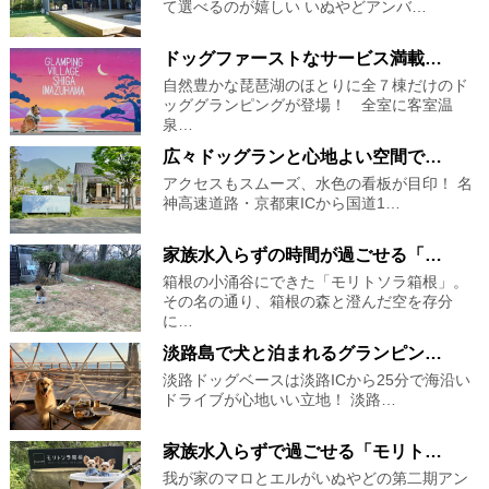
て選べるのが嬉しい いぬやどアンバ…
ドッグファーストなサービス満載…
自然豊かな琵琶湖のほとりに全７棟だけのド
ッググランピングが登場！ 全室に客室温
泉…
広々ドッグランと心地よい空間で…
アクセスもスムーズ、水色の看板が目印！ 名
神高速道路・京都東ICから国道1…
家族水入らずの時間が過ごせる「…
箱根の小涌谷にできた「モリトソラ箱根」。
その名の通り、箱根の森と澄んだ空を存分
に…
淡路島で犬と泊まれるグランピン…
淡路ドッグベースは淡路ICから25分で海沿い
ドライブが心地いい立地！ 淡路…
家族水入らずで過ごせる「モリト…
我が家のマロとエルがいぬやどの第二期アン