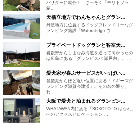
バサダーに就任！ さっそく「モリトソラ
箱…
天橋立地方でわんちゃんとグラン…
丹波地方に位置するドッグフレンドリーなグ
ランピング施設「WatersEdge-ウ…
プライベートドッグランと客室天…
愛媛県からしまなみ海道を通って向かったの
は広島にある「グランピスパ 瀬戸内」。 …
愛犬家が喜ぶサービスがいっぱい…
琵琶湖からほど近い位置にある「ドギーズグ
ランピング滋賀今津浜」。その名の通り、
わ…
大阪で愛犬と泊まれるグランピン…
WHATAWAN内にある「SOKOTOTO はなれ」
へのアクセスとロケーション …