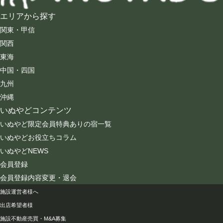
エリアから探す
関東・甲信
関西
東海
中国・四国
九州
沖縄
いぬやどコンテンツ
いぬやど限定会員特典ありの宿一覧
いぬやどお役立ちコラム
いぬやどNEWS
会員登録
会員登録内容変更・退会
会社情報
施設運営者様へ
出店希望者様
施設不動産売買・M&A募集