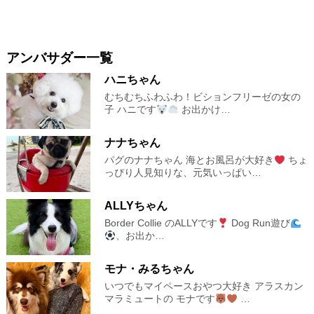
アンバサダー一覧
ハニちゃん
むちむちふわふわ！ビションフリーゼの女の
子 ハニです︎︎
お出かけ…
ナナちゃん
パグのナナちゃん 海とお風呂が大好き
ちょ
っぴり人見知りな、元気いっぱい…
ALLYちゃん
Border Collie のALLYです
Dog Run遊び
、お出か…
モナ・みるちゃん
いつでもマイペースおやつ大好き アラスカン
マラミュートの モナです
…