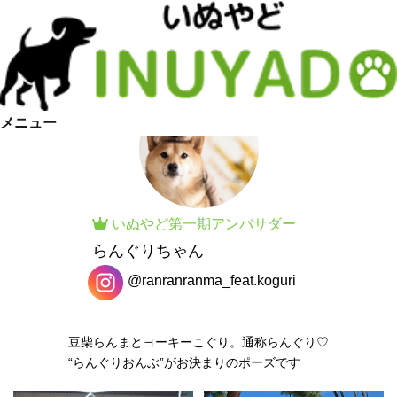
メニュー
いぬやど
第一期
アンバサダー
らんぐりちゃん
@ranranranma_feat.koguri
豆柴らんまとヨーキーこぐり。通称らんぐり♡
“らんぐりおんぶ”がお決まりのポーズです