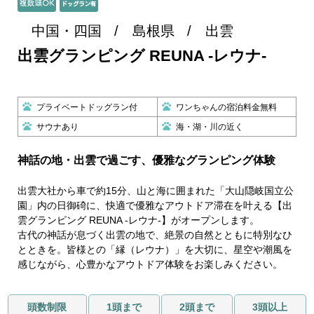
中国・四国
島根県
出雲
出雲グランピング REUNA -レウナ-
プライベートドッグラン付
ワンちゃんの宿泊料金無料
サウナあり
海・湖・川の近く
神話の地・出雲で過ごす、優雅なグランピング体験
出雲大社から車で約15分、山と海に囲まれた「大山隠岐国立公
園」内の日御碕に、快適で優雅なアウトドア滞在を叶える【出
雲グランピング REUNA -レウナ-】がオープンします。
古代の神話が息づく出雲の地で、絶景の自然とともに特別なひ
とときを。皆様との「縁（レウナ）」を大切に、星空や潮風を
感じながら、心豊かなアウトドア体験をお楽しみください。
頭数制限
1頭まで
2頭まで
3頭以上