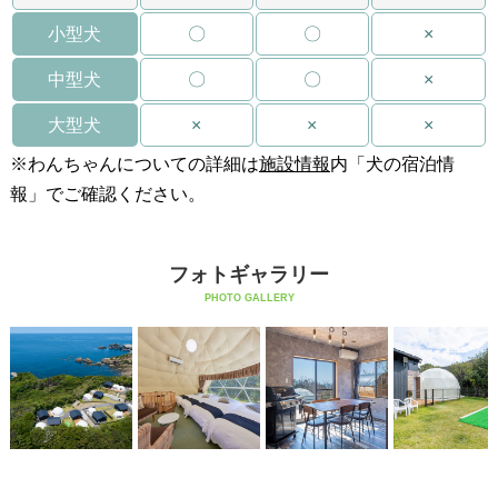
小型犬
〇
〇
×
中型犬
〇
〇
×
大型犬
×
×
×
※わんちゃんについての詳細は
施設情報
内「犬の宿泊情
報」でご確認ください。
フォトギャラリー
PHOTO GALLERY