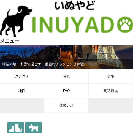
メニュー
神話の地・出雲で過ごす、優雅なグランピング体験
クチコミ
写真
食事
地図
FAQ
周辺観光
体験レポ