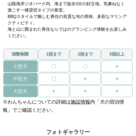
山陰海岸ジオパーク内、海まで徒歩3分の好立地。気兼ねなく
過ごす一棟貸切タイプの客室。
BBQスタイルで愉しむ香住の良質な旬の美味。多彩なマリンア
クティビティ。
海と山に囲まれた香住ならではのグランピング体験をお楽しみ
ください。
頭数制限
1頭まで
2頭まで
3頭以上
小型犬
〇
〇
×
中型犬
〇
×
×
大型犬
×
×
×
※わんちゃんについての詳細は
施設情報
内「犬の宿泊情
報」でご確認ください。
フォトギャラリー