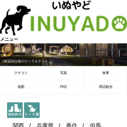
メニュー
1棟貸切仕様のヴィラ＆テント
クチコミ
写真
食事
地図
FAQ
周辺観光
関西
兵庫県
香住
但馬