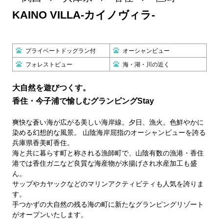
KAINO VILLA-カイノヴィラ-
プライベートドッグラン付
オーシャンビュー
フォレストビュー
海・湖・川の近く
大自然を遊びつくす。
香住・今子浦で愉しむグランピングStay
爽快な蒼い海が広がる美しい海岸線。夕日、漁火。色鮮やかに
染める幻想的な風景。 山陰海岸屈指のオーシャンビューを誇る
兵庫県香美町香住。
海と共に暮らす町と称される漁師町で、山陰有数の漁港・香住
港では香住ガニなど良質な海産物が水揚げされ水産加工も盛
ん。
サップやカヤックなどのマリンアクティビティも人気を誇りま
す。
手つかずの大自然の残る海の町に新たなグランピングリゾート
がオープンいたします。