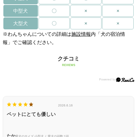
中型犬
〇
×
×
大型犬
〇
×
×
※わんちゃんについての詳細は
施設情報
内「犬の宿泊情
報」でご確認ください。
クチコミ
REVIEWS
2026.6.16
ペットにとても優しい
たか
愛犬のサイズ:
小型犬
愛犬の頭数:
1頭