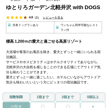
ゆとりろガーデン北軽井沢 with DOGS
4.0
（2）
レビューを見る
共有ドッグランあり
ワンちゃん同伴可能なレスト
ラン付
標高 1,200ｍの愛犬と過ごせる高原リゾート
大浴場や客室のお風呂を除き、愛犬とずっと一緒にいられる宿
泊施設。
サービスやホスピタリティはホテルクオリティでありながら、
北軽井沢の大自然を感じることのできる広場にてアウトドア気
分も味わうことができます。
愛犬とずっと一緒に過ごしたい。ホテルにいながらアウトドア
気分も味わいたいという方にピッタリの宿泊施設です。
頭数制限
1頭まで
2頭まで
3頭以上
小型犬
〇
〇
×