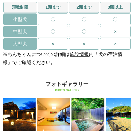
頭数制限
1頭まで
2頭まで
3頭以上
小型犬
〇
〇
〇
中型犬
〇
〇
×
大型犬
×
×
×
※わんちゃんについての詳細は
施設情報
内「犬の宿泊情
報」でご確認ください。
フォトギャラリー
PHOTO GALLERY