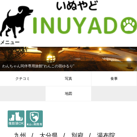
メニュー
わんちゃん同伴専用旅館“わんこの宿ゆるり”
クチコミ
写真
食事
地図
九州
大分県
別府
湯布院