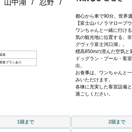
山中湖
忍野
都心から車で90分。世界
【富士山パノラマロープウ
ワンちゃんと一緒に行ける
気の
観光地に位置する、
非
グヴィラ富士河口湖」
。
標高850mの澄んだ空気
温泉
ドッグラン・
プール・客室
屋食プランあり
出。
お食事は、ワンちゃんと一
みいただけます。
各棟に充実した客室設備と
過ごしください。
1頭まで
2頭まで