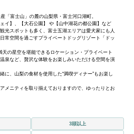
遺産「富士山」の麓の
山梨県・富士河口湖町。
ェイ】、
【大石公園】 や【山中湖花の都公園】など
観光スポットも多く、
富士五湖エリアは愛犬家にも人
日常空間を過ごす
プライベートドッグリゾート「ドッ
と満天の星空を堪能できる
ロケーション・プライベート
温泉など、
贅沢な体験を
お楽しみいただける空間を演
緒に、山梨の食材を使用した“満喫ディナー”も
お楽し
アメニティを
取り揃えておりますので、ゆったりと
お
3頭以上