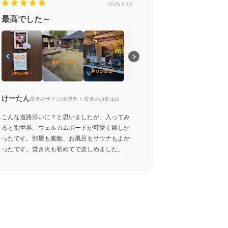
2025.5.12
最高でした～
けーたん
愛犬のサイズ:
中型犬
愛犬の頭数:
1頭
こんな道路沿いに？と思いましたが、入ってみ
ると別世界。ウェルカムボードが可愛く嬉しか
ったです。部屋も素敵、お風呂もサウナもよか
ったです。焚き火も初めてで楽しめました。専
用ドッグランも広く満足しました。ドリンクカ
ーが魅力的です。寝室とトイレが分かれている
のが少し不便に感じたぐらいです。次回は夏
に。楽しみです。スタッフさんもみなさん親
切、丁寧でした。ありがとうございました。