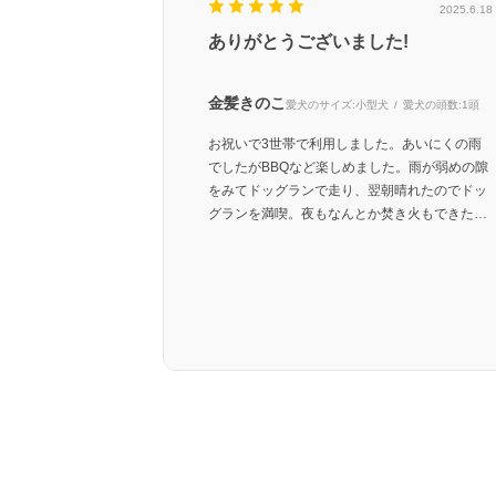
2025.6.18
ありがとうございました!
金髪きのこ
愛犬のサイズ:
小型犬
愛犬の頭数:
1頭
お祝いで3世帯で利用しました。あいにくの雨
でしたがBBQなど楽しめました。雨が弱めの隙
をみてドッグランで走り、翌朝晴れたのでドッ
グランを満喫。夜もなんとか焚き火もできたの
で良かったです。わたしは二度目の利用でした
がスタッフさんたちが皆さん優しいのが変わっ
てなくてとても安心しました。