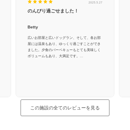
2025.5.27
のんびり過ごせました！
Betty
広いお部屋と広いドッグラン、そして、各お部
屋には温泉もあり、ゆっくり過ごすことができ
ました。夕食のバーベキューもとても美味しく
ボリュームもあり、大満足です。
愛犬にはオモチャとサツマイモのプレゼント、
ドリンクカーには犬用ビスケットもあり、施設
の名前通り、犬にやさしいお宿でした。
ぜひ、また利用したいです。
この施設の全てのレビューを見る