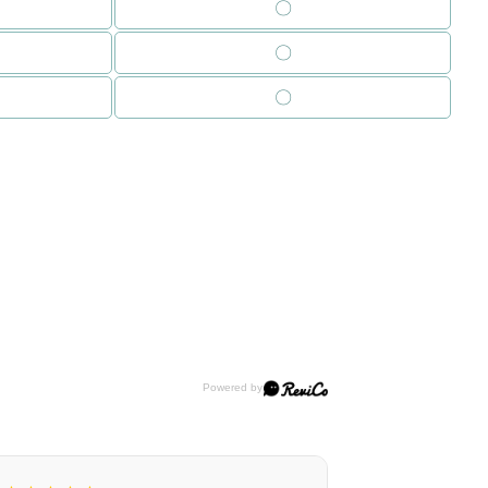
〇
〇
〇