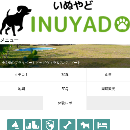
メニュー
全5棟のプライベートドッグヴィラ＆スパリゾート
クチコミ
写真
食事
地図
FAQ
周辺観光
体験レポ