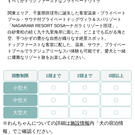
すべてがドッグファーストなプライベートヴィラ
関東エリア、千葉県匝瑳市に誕生した客室温泉・プライベート
プール・サウナ付プライベートドッグヴィラ＆スパリゾート
「NAGARAMI RESORT SOSAーナガラミリゾート匝瑳」。
白砂青松の続く九十九里海岸に面した、どこまでも広がる海と
空、手つかずの豊かな自然が織りなす絶景スポット。
ドッグファーストな客室に配した、温泉、サウナ、プライベー
トプールでラグジュアリーなスパ体験も可能です。愛犬と一緒
に優雅なリゾート旅をお楽しみください。
頭数制限
1頭まで
2頭まで
3頭以上
小型犬
〇
〇
〇
中型犬
〇
〇
〇
大型犬
〇
〇
〇
※わんちゃんについての詳細は
施設情報
内「犬の宿泊情
報」でご確認ください。