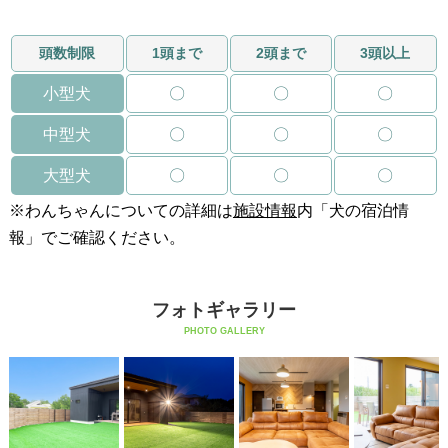
頭数制限
1頭まで
2頭まで
3頭以上
小型犬
〇
〇
〇
中型犬
〇
〇
〇
大型犬
〇
〇
〇
※わんちゃんについての詳細は
施設情報
内「犬の宿泊情
報」でご確認ください。
フォトギャラリー
PHOTO GALLERY