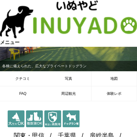
メニュー
各棟に備えられた、広大なプライベートドッグラン
クチコミ
写真
地図
FAQ
周辺観光
体験レポ
関東・甲信
千葉県
房総半島