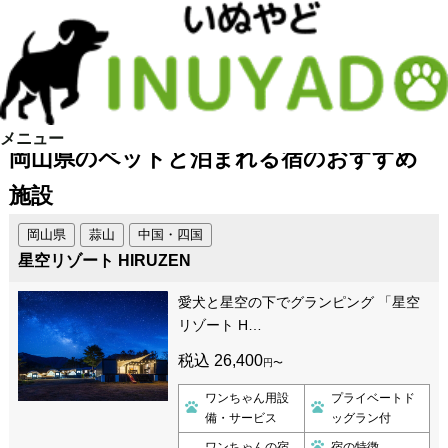
メニュー
岡山県のペットと泊まれる宿のおすすめ
施設
岡山県
蒜山
中国・四国
星空リゾート HIRUZEN
愛犬と星空の下でグランピング 「星空
リゾート H…
税込 26,400
円〜
ワンちゃん用設
プライベートド
備・サービス
ッグラン付
ワンちゃんの宿
宿の特徴