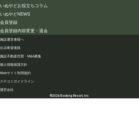
いぬやどお役立ちコラム
いぬやどNEWS
会員登録
会員登録内容変更・退会
会社情報
施設運営者様へ
出店希望者様
施設不動産売買・M&A募集
個人情報保護方針
Webサイト利用規約
クチコミガイドライン
運営会社
©2026 Booking Resort, Inc.