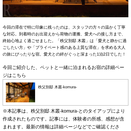
今回の滞在で特に印象に残ったのは、スタッフの方々の温かく丁寧
な対応。到着時のお出迎えから荷物の運搬、愛犬への接し方まで、
終始心地よく過ごせました。「秩父別邸 木叢」は「愛犬と静かに過
ごしたい方」や「プライベート感のある上質な滞在」を求める大人
の旅にぴったりな宿。愛犬との絆がぐっと深まった1泊2日でした！
今回ご紹介した、ペットと一緒に泊まれるお宿の詳細ペー
ジはこちら
秩父別邸 木叢-komura-
※本記事は、秩父別邸 木叢-komura-とのタイアップにより
作成されたものです。記事には、体験者の所感、感想が含
まれます。最新の情報は詳細ページなどでご確認くださ