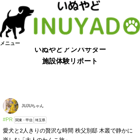
メニュー
いぬやどアンバサダー
施設体験リポート
JUJUちゃん
#PR
関東・甲信
埼玉県
愛犬と2人きりの贅沢な時間 秩父別邸 木叢で静かに