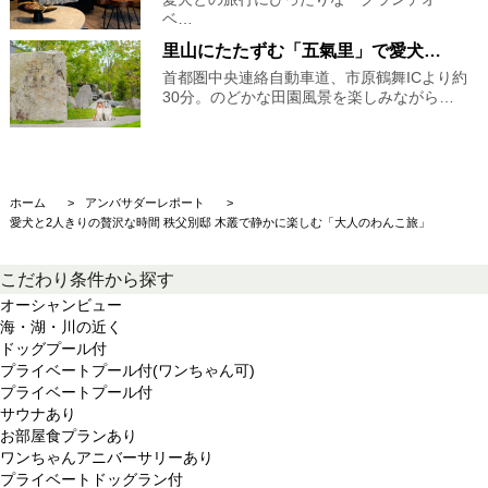
ベ…
里山にたたずむ「五氣里」で愛犬…
首都圏中央連絡自動車道、市原鶴舞ICより約
30分。のどかな田園風景を楽しみながら…
ホーム
アンバサダーレポート
愛犬と2人きりの贅沢な時間 秩父別邸 木叢で静かに楽しむ「大人のわんこ旅」
こだわり条件から探す
オーシャンビュー
海・湖・川の近く
ドッグプール付
プライベートプール付(ワンちゃん可)
プライベートプール付
サウナあり
お部屋食プランあり
ワンちゃんアニバーサリーあり
プライベートドッグラン付