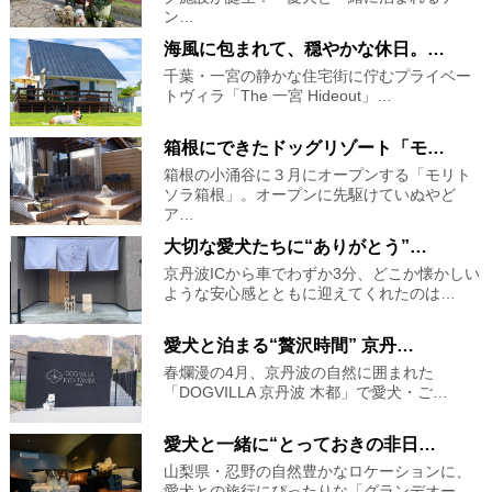
ン…
海風に包まれて、穏やかな休日。…
千葉・一宮の静かな住宅街に佇むプライベー
トヴィラ「The 一宮 Hideout」…
箱根にできたドッグリゾート「モ…
箱根の小涌谷に３月にオープンする「モリト
ソラ箱根」。オープンに先駆けていぬやど
ア…
大切な愛犬たちに“ありがとう”…
京丹波ICから車でわずか3分、どこか懐かしい
ような安心感とともに迎えてくれたのは…
愛犬と泊まる“贅沢時間” 京丹…
春爛漫の4月、京丹波の自然に囲まれた
「DOGVILLA 京丹波 木都」で愛犬・ご…
愛犬と一緒に“とっておきの非日…
山梨県・忍野の自然豊かなロケーションに、
愛犬との旅行にぴったりな「グランデオー