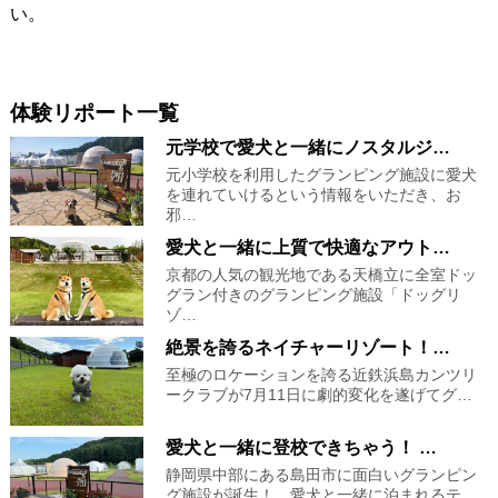
い。
体験リポート一覧
元学校で愛犬と一緒にノスタルジ…
元小学校を利用したグランピング施設に愛犬
を連れていけるという情報をいただき、お
邪…
愛犬と一緒に上質で快適なアウト…
京都の人気の観光地である天橋立に全室ドッ
グラン付きのグランピング施設「ドッグリ
ゾ…
絶景を誇るネイチャーリゾート！…
至極のロケーションを誇る近鉄浜島カンツリ
ークラブが7月11日に劇的変化を遂げてグ…
愛犬と一緒に登校できちゃう！ …
静岡県中部にある島田市に面白いグランピン
グ施設が誕生！ 愛犬と一緒に泊まれるテ