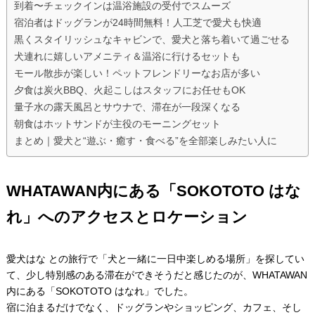
到着〜チェックインは温浴施設の受付でスムーズ
宿泊者はドッグランが24時間無料！人工芝で愛犬も快適
黒くスタイリッシュなキャビンで、愛犬と落ち着いて過ごせる
犬連れに嬉しいアメニティ＆温浴に行けるセットも
モール散歩が楽しい！ペットフレンドリーなお店が多い
夕食は炭火BBQ、火起こしはスタッフにお任せもOK
量子水の露天風呂とサウナで、滞在が一段深くなる
朝食はホットサンドが主役のモーニングセット
まとめ｜愛犬と“遊ぶ・癒す・食べる”を全部楽しみたい人に
WHATAWAN内にある「SOKOTOTO はな
れ」へのアクセスとロケーション
愛犬はな との旅行で「犬と一緒に一日中楽しめる場所」を探してい
て、少し特別感のある滞在ができそうだと感じたのが、WHATAWAN
内にある「SOKOTOTO はなれ」でした。
宿に泊まるだけでなく、ドッグランやショッピング、カフェ、そし