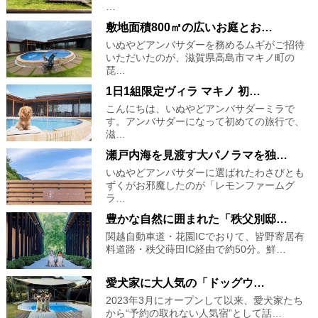
…
敷地面積800㎡の広いお庭とお…
いぬやどアンバサダーを務めるムギがご招待
いただいたのが、滋賀県高島市マキノ町の
琵…
1日1組限定ヴィラ マキノ 初…
こんにちは、いぬやどアンバサダーミラで
す。アンバサダーになって初めての旅行で、
滋…
瀬戸内海を見渡す大パノラマを独…
いぬやどアンバサダーに選ばれたわさびとも
ずくがお邪魔したのが「レモンファームグ
ラ…
豊かな自然に囲まれた「秩父別邸…
関越自動車道・花園ICでおりて、皆野寄居有
料道路・秩父蒔田IC経由で約50分。鮮…
愛犬家に大人気の「ドッグウ…
2023年3月にオープンして以来、愛犬家たち
から“予約の取れない人気宿”として話…