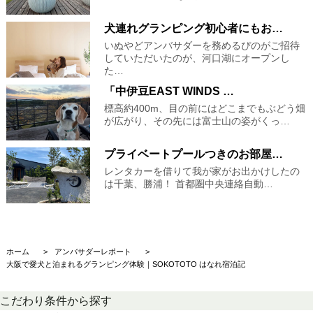
犬連れグランピング初心者にもお…
いぬやどアンバサダーを務めるぴのがご招待
していただいたのが、河口湖にオープンし
た…
「中伊豆EAST WINDS …
標高約400m、目の前にはどこまでもぶどう畑
が広がり、その先には富士山の姿がくっ…
プライベートプールつきのお部屋…
レンタカーを借りて我が家がお出かけしたの
は千葉、勝浦！ 首都圏中央連絡自動…
ホーム
アンバサダーレポート
大阪で愛犬と泊まれるグランピング体験｜SOKOTOTO はなれ宿泊記
こだわり条件から探す