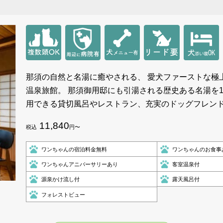
那須の自然と名湯に癒やされる、 愛犬ファーストな極
温泉旅館。 那須御用邸にも引湯される歴史ある名湯を
用できる貸切風呂やレストラン、充実のドッグフレン
11,840
税込
円〜
ワンちゃんの宿泊料金無料
ワンちゃんのお食事
ワンちゃんアニバーサリーあり
客室温泉付
源泉かけ流し付
露天風呂付
フォレストビュー