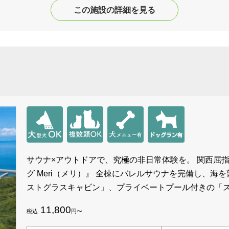
この施設の詳細を見る
サウナ×アウトドアで、究極の非日常体験を。 関西屈
グ Meri（メリ）』 全棟にバレルサウナを完備し、
ストグラスキャビン」、プライベートプール付きの「
11,800
税込
円〜