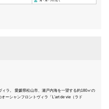
海・湖・川の近く
ィラ。 愛媛県松山市、瀬戸内海を一望する約180㎡の
ャンフロントヴィラ「L'art de vie（ラド