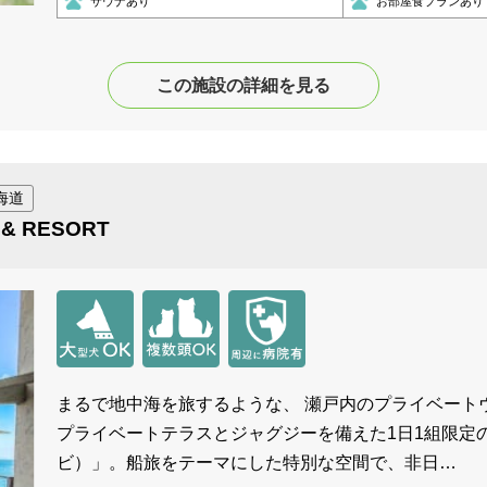
サウナあり
お部屋食プランあり
この施設の詳細を見る
海道
A & RESORT
まるで地中海を旅するような、 瀬戸内のプライベートヴ
プライベートテラスとジャグジーを備えた1日1組限定のオーシ
ビ）」。船旅をテーマにした特別な空間で、非日…