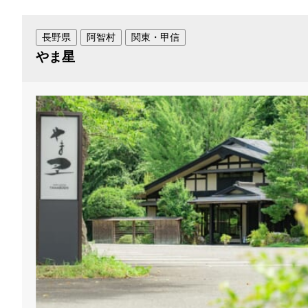
長野県
阿智村
関東・甲信
やま星