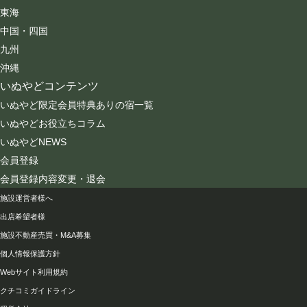
東海
中国・四国
九州
沖縄
いぬやどコンテンツ
いぬやど限定会員特典ありの宿一覧
いぬやどお役立ちコラム
いぬやどNEWS
会員登録
会員登録内容変更・退会
会社情報
施設運営者様へ
出店希望者様
施設不動産売買・M&A募集
個人情報保護方針
Webサイト利用規約
クチコミガイドライン