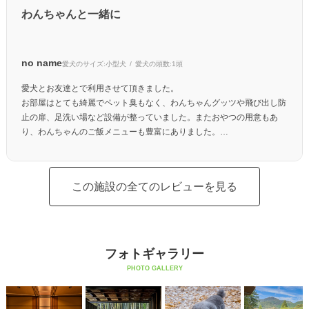
わんちゃんと一緒に
no name
愛犬のサイズ:
小型犬
愛犬の頭数:
1頭
愛犬とお友達とで利用させて頂きました。
お部屋はとても綺麗でペット臭もなく、わんちゃんグッツや飛び出し防
止の扉、足洗い場など設備が整っていました。またおやつの用意もあ
り、わんちゃんのご飯メニューも豊富にありました。
スタッフ様は外国人の方が多いですが、おもてなしの心で対応して下さ
います。みんなわんちゃんファーストの考えで、素敵な滞在となりまし
た。
この施設の全てのレビューを見る
フォトギャラリー
PHOTO GALLERY