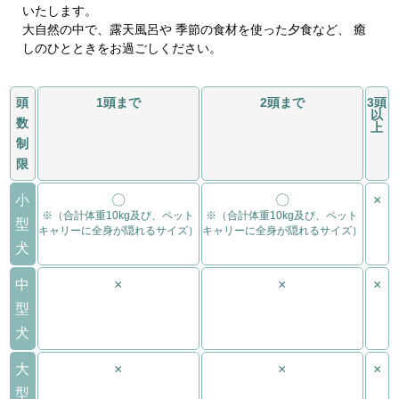
いたします。
大自然の中で、露天風呂や 季節の食材を使った夕食など、 癒
しのひとときをお過ごしください。
頭
1頭まで
2頭まで
3頭
以
数
上
制
限
小
〇
〇
×
※（合計体重10kg及び、ペット
※（合計体重10kg及び、ペット
型
キャリーに全身が隠れるサイズ）
キャリーに全身が隠れるサイズ）
犬
中
×
×
×
型
犬
大
×
×
×
型