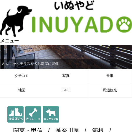
メニュー
わんちゃんテラスを各お部屋に完備
クチコミ
写真
食事
地図
FAQ
周辺観光
関東・甲信
神奈川県
箱根