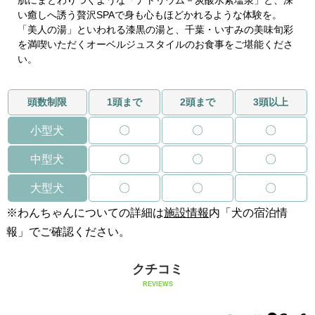
い癒しへ誘う贅沢SPAで身も心もほどかれるような体験を。
「美人の湯」といわれる漆黒の湯と、千葉・いすみの美味旬彩
を満喫いただくオーベルジュスタイルのお食事をご堪能くださ
い。
頭数制限
1頭まで
2頭まで
3頭以上
小型犬
〇
〇
〇
中型犬
〇
〇
〇
大型犬
〇
〇
〇
※わんちゃんについての詳細は
施設情報
内「犬の宿泊情
報」でご確認ください。
クチコミ
REVIEWS