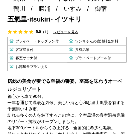
鴨川
勝浦
いすみ
御宿
五氣里-itsukiri- イツキリ
5.0
（1）
レビューを見る
プライベートドッグラン付
ワンちゃんの宿泊料金無料
客室温泉付
共有温泉
客室サウナ付
プライベートプール付
お部屋食プランあり
房総の美食が奏でる至福の饗宴。至高を味わうオーベ
ルジュリゾート
都心から車で90分。
一年を通じて温暖な気候、美しい海と心和む里山風景を有する
千葉県いすみ市。
訪れる多くの人を魅了するこの地に、全室黒湯の客室温泉完備
のリゾート施設がオープンしました。
地下300メートルからくみ上げる、全国的に希少な黒湯。
肌にまとわりつくような「ナトリウム－炭酸水素塩泉」と、深