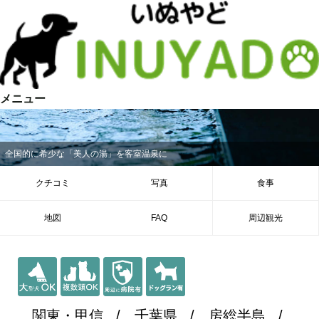
メニュー
全国的に希少な「美人の湯」を客室温泉に
クチコミ
写真
食事
地図
FAQ
周辺観光
関東・甲信
千葉県
房総半島