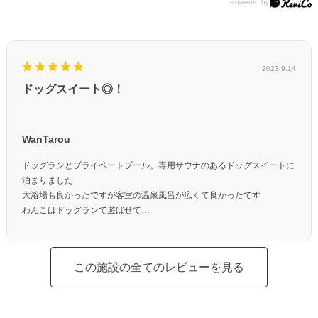
2023.9.14
ドッグスイート◎！
WanTarou
ドッグランとプライベートプール。専用サウナのあるドッグスイートに
泊まりました
大浴場も良かったですが客室の温泉風呂が広くて良かったです
わんこはドッグランで遊ばせて
珍しい黒い温泉をチェックアウトまでのんびり浸かって楽しみました
この施設の全てのレビューを見る