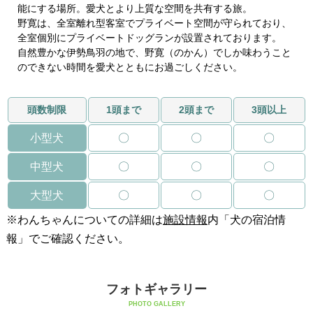
能にする場所。愛犬とより上質な空間を共有する旅。
野寛は、全室離れ型客室でプライベート空間が守られており、
全室個別にプライベートドッグランが設置されております。
自然豊かな伊勢鳥羽の地で、野寛（のかん）でしか味わうこと
のできない時間を愛犬とともにお過ごしください。
頭数制限
1頭まで
2頭まで
3頭以上
小型犬
〇
〇
〇
中型犬
〇
〇
〇
大型犬
〇
〇
〇
※わんちゃんについての詳細は
施設情報
内「犬の宿泊情
報」でご確認ください。
フォトギャラリー
PHOTO GALLERY