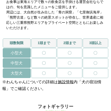
お食事は東海エリアで数々の飲食店を手掛ける運営会社ならで
はの、旬を意識したメニューをご提供します。
周辺には、大自然が生み出した「青の洞窟」「七里御浜海岸」
「熊野古道」など数々の絶景スポットが存在し、世界遺産に相
応しい三重県熊野エリアをプライベート空間とともにお楽しみ
いただけます。
頭数制限
1頭まで
2頭まで
3頭以上
小型犬
〇
〇
〇
中型犬
〇
〇
〇
大型犬
〇
〇
〇
※わんちゃんについての詳細は
施設情報
内「犬の宿泊情
報」でご確認ください。
フォトギャラリー