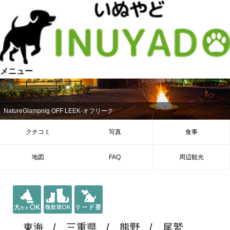
メニュー
NatureGlampnig OFF LEEK-オフリーク
クチコミ
写真
食事
地図
FAQ
周辺観光
東海
三重県
熊野
尾鷲