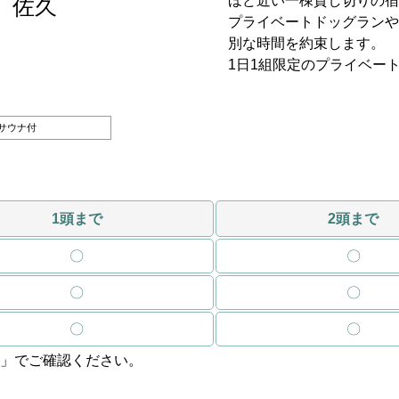
ほど近い一棟貸し切りの宿
佐久
プライベートドッグランや
別な時間を約束します。
1日1組限定のプライベー
サウナ付
1頭まで
2頭まで
〇
〇
〇
〇
〇
〇
」でご確認ください。