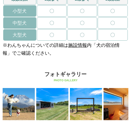
小型犬
〇
〇
〇
中型犬
〇
〇
〇
大型犬
〇
〇
〇
※わんちゃんについての詳細は
施設情報
内「犬の宿泊情
報」でご確認ください。
フォトギャラリー
PHOTO GALLERY