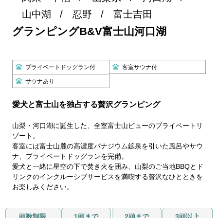
山中湖
忍野
富士吉田
グランピングB&V富士山河口湖
プライベートドッグラン付
客室サウナ付
サウナあり
愛犬と富士山を独占する贅沢グランピング
山梨・河口湖に誕生した、全室富士山ビューのプライベートリ
ゾート。
客室には富士山麓の高濃度バナジウム鉱泉を引いた風呂やサウ
ナ、プライベートドッグランを完備。
愛犬と一緒に星空の下で焚き火を囲み、山梨のご当地BBQとド
リンクのインクルーシブサービスを満喫する贅沢なひとときを
お楽しみください。
頭数制限
1頭まで
2頭まで
3頭以上