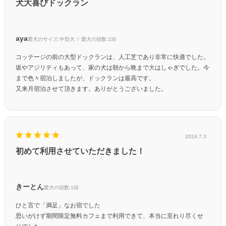
犬大喜びドックラン
aya
愛犬のサイズ:
中型犬
愛犬の頭数:
1頭
コッテージの前の大型ドックランは、人工芝であり非常に快適でした。
坂やアジリティもあって、家の犬は朝から晩まで大はしゃぎでした。今
まで色々宿泊しましたが、ドックランは最高です。
又来月宿泊させて頂きます。ありがとうございました。
2024.7.3
初めて利用させていただきました！
きーとん
愛犬の頭数:
1頭
ひと言で「満足」なお宿でした
思いがけず期間限定無料カフェまで利用できて、本当に至れり尽くせ