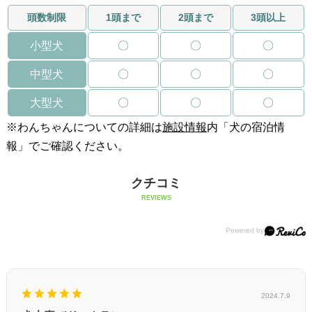
頭数制限
1頭まで
2頭まで
3頭以上
小型犬
〇
〇
〇
中型犬
〇
〇
〇
大型犬
〇
〇
〇
※わんちゃんについての詳細は
施設情報
内「犬の宿泊情
報」でご確認ください。
クチコミ
REVIEWS
2024.7.9