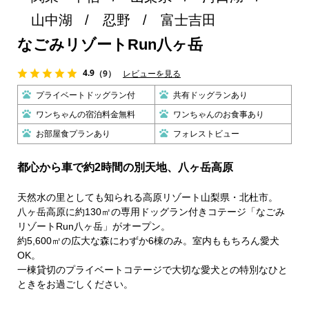
山中湖
忍野
富士吉田
なごみリゾートRun八ヶ岳
4.9
（9）
レビューを見る
プライベートドッグラン付
共有ドッグランあり
ワンちゃんの宿泊料金無料
ワンちゃんのお食事あり
お部屋食プランあり
フォレストビュー
都心から車で約2時間の別天地、八ヶ岳高原
天然水の里としても知られる高原リゾート山梨県・北杜市。
八ヶ岳高原に約130㎡の専用ドッグラン付きコテージ「なごみ
リゾートRun八ヶ岳」がオープン。
約5,600㎡の広大な森にわずか6棟のみ。室内ももちろん愛犬
OK。
一棟貸切のプライベートコテージで大切な愛犬との特別なひと
ときをお過ごしください。