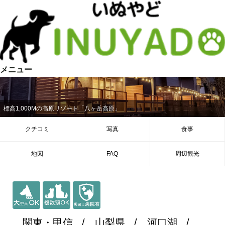
メニュー
標高1,000Mの高原リゾート「八ヶ岳高原」
クチコミ
写真
食事
地図
FAQ
周辺観光
関東・甲信
山梨県
河口湖