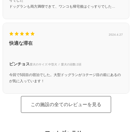
りでした
ドッグランも両方満喫できて、ワンコも帰宅後はぐっすりでした
次回もこちらを予約しようと家族で話してます
2024.4.27
快適な滞在
ピンチョス
愛犬のサイズ:
中型犬
愛犬の頭数:
2頭
今回で5回目の宿泊でした。大型ドッグランがコテージ目の前にあるの
が気に入っています！
この施設の全てのレビューを見る