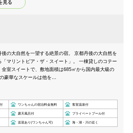
を見る
丹後の大自然を一望する絶景の宿。 京都丹後の大自然を
る「マリントピア・ザ・スイート」。 一棟貸しのコテー
、全室スイートで、敷地面積は685㎡から国内最大級の
、その豪華なスケールは他を…
付
ワンちゃんの宿泊料金無料
客室温泉付
露天風呂付
プライベートプール付
送迎あり(ワンちゃん可)
海・湖・川の近く