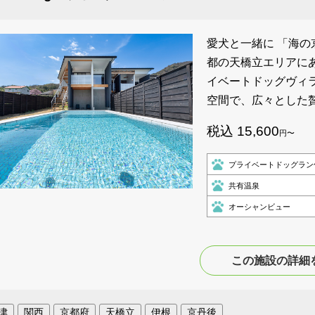
愛犬と一緒に 「海の
都の天橋立エリアに
イベートドッグヴィラ「
空間で、広々とした
税込 15,600
円〜
プライベートドッグラン
共有温泉
オーシャンビュー
この施設の詳細
津
関西
京都府
天橋立
伊根
京丹後