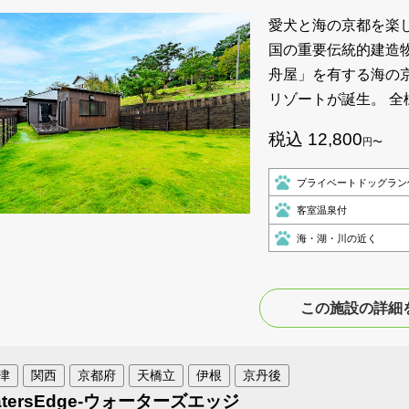
愛犬と海の京都を楽し
国の重要伝統的建造
舟屋」を有する海の
リゾートが誕生。 
税込 12,800
円〜
プライベートドッグラン
客室温泉付
海・湖・川の近く
この施設の詳細
津
関西
京都府
天橋立
伊根
京丹後
atersEdge-ウォーターズエッジ