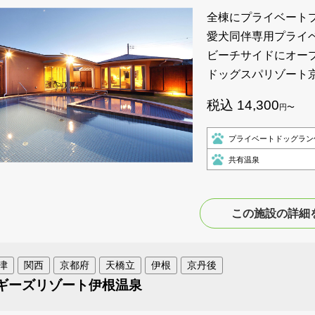
全棟にプライベート
愛犬同伴専用プライ
ビーチサイドにオー
ドッグスパリゾート
税込 14,300
円〜
プライベートドッグラン
共有温泉
この施設の詳細
津
関西
京都府
天橋立
伊根
京丹後
ギーズリゾート伊根温泉