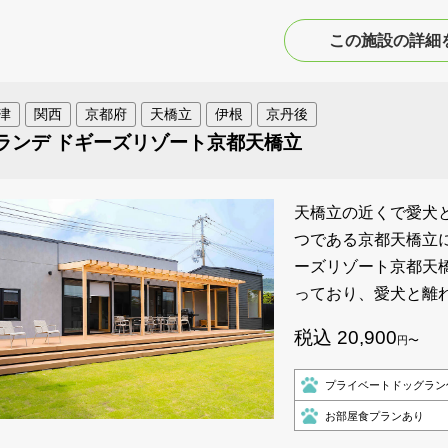
この施設の詳細
津
関西
京都府
天橋立
伊根
京丹後
ランデ ドギーズリゾート京都天橋立
天橋立の近くで愛犬と
つである京都天橋立
ーズリゾート京都天
っており、愛犬と離
税込 20,900
円〜
プライベートドッグラン
お部屋食プランあり