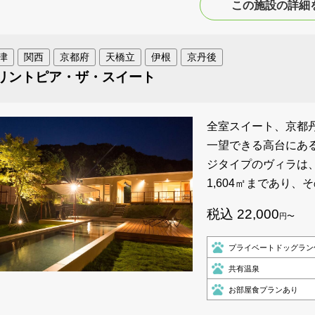
この施設の詳細
津
関西
京都府
天橋立
伊根
京丹後
リントピア・ザ・スイート
全室スイート、京都
一望できる高台にあ
ジタイプのヴィラは
1,604㎡まであり
税込 22,000
円〜
プライベートドッグラン
共有温泉
お部屋食プランあり