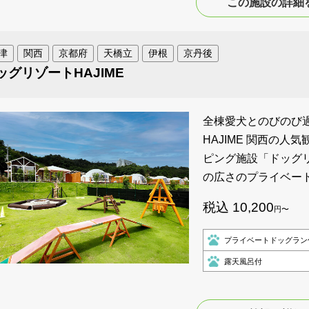
この施設の詳細
津
関西
京都府
天橋立
伊根
京丹後
ッグリゾートHAJIME
全棟愛犬とのびのび過
HAJIME 関西の
ピング施設「ドッグリゾ
の広さのプライベー
税込 10,200
円〜
プライベートドッグラン
露天風呂付