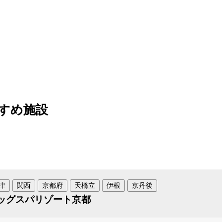
すめ施設
津
関西
京都府
天橋立
伊根
京丹後
ッグスパリゾート京都