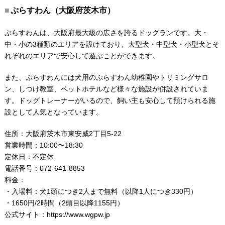
ぷらすわん（大阪府茨木市）
ぷらすわんは、大阪府最大級の広さを誇るドッグランです。大・
中・小の3種類のエリアを設けており、大型犬・中型犬・小型犬とそ
れぞれのエリアで安心して遊ぶことができます。
また、ぷらすわんには犬用のぷらすわん幼稚園やトリミングサロ
ン、しつけ教室、ペットホテルなど様々な施設が併設されていま
す。ドッグトレーナーがいるので、飼い主も安心して預けられる施
設として人気となっています。
住所：大阪府茨木市東安威2丁目5-22
営業時間：10:00〜18:30
定休日：不定休
電話番号：072-641-8853
料金：
・入場料：犬1頭につき2人まで無料（以降1人につき330円）
・1650円/2時間（2頭目以降1155円）
公式サイト：
https://www.wgpw.jp