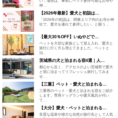
い」場合は、事前にペット参拝可能なお寺や
神…
【2026年最新】愛犬と初詣は…
「2026年の初詣は、関東エリア内のお寺か神
社で、愛犬を連れて参拝したい」と願う…
【最大30％OFF】いぬやどで…
ペットを大切な家族として迎え入れ、愛犬と
旅行に行く方も増えてきました。ペットと
泊…
茨城県の犬と泊まれる宿4選｜人…
都心から近く、アクセスのよい茨城県で愛犬
と宿に泊まってリフレッシュ旅行してみま
せ…
【三重】ペット・愛犬と泊まれる…
三重県のペット・愛犬と泊まれる宿をご紹介
します。専用ドッグランや露天風呂が付い
て…
【大分】愛犬・ペットと泊まれる…
良質な温泉や雄大な自然が旅行先として人気