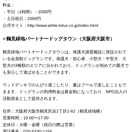
料金：
・平日（1時間）：1500円
・土日祝日：2000円
公式サイト：
http://www.white-lotus.co.jp/index.html
鶴見緑地パートナードッグタウン（大阪府大阪市）
鶴見緑地パートナードッグタウンは、保護犬譲渡施設に併設されて
いる会員制ドッグランです。保護犬・初心者、小型犬・中型犬、大
型犬の3種類のエリアに分かれており、ドッグランが初めての愛犬で
も安心して遊ばせることができます。
ウッドデッキでのんびり過ごしたり、夏はプールで楽しむこともで
きます。ドッグランの利用料金は募金制になっており、NPO法人の
活動資金として提供されます。
住所：大阪府大阪市鶴見区浜1丁目1-62（鶴見緑地横）
営業時間：10:00〜17:00
定休日：火曜・金曜（祝日の際は営業）
電話番号：070-5430-1156