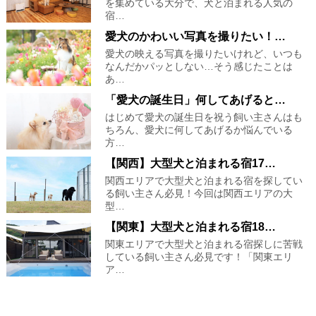
を集めている大分で、犬と泊まれる人気の
宿…
愛犬のかわいい写真を撮りたい！…
愛犬の映える写真を撮りたいけれど、いつも
なんだかパッとしない…そう感じたことは
あ…
「愛犬の誕生日」何してあげると…
はじめて愛犬の誕生日を祝う飼い主さんはも
ちろん、愛犬に何してあげるか悩んでいる
方…
【関西】大型犬と泊まれる宿17…
関西エリアで大型犬と泊まれる宿を探してい
る飼い主さん必見！今回は関西エリアの大
型…
【関東】大型犬と泊まれる宿18…
関東エリアで大型犬と泊まれる宿探しに苦戦
している飼い主さん必見です！「関東エリ
ア…