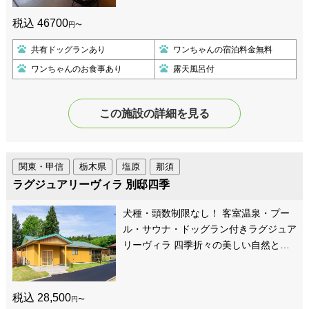
税込 46700
円〜
共有ドッグランあり
ワンちゃんの宿泊料金無料
ワンちゃんのお食事あり
露天風呂付
この施設の詳細を見る
関東・甲信
栃木県
塩原
那須
ラグジュアリーヴィラ 別邸四季
犬種・頭数制限なし！ 客室温泉・プー
ル・サウナ・ドッグラン付きラグジュア
リーヴィラ 四季折々の美しい自然と…
税込 28,500
円〜