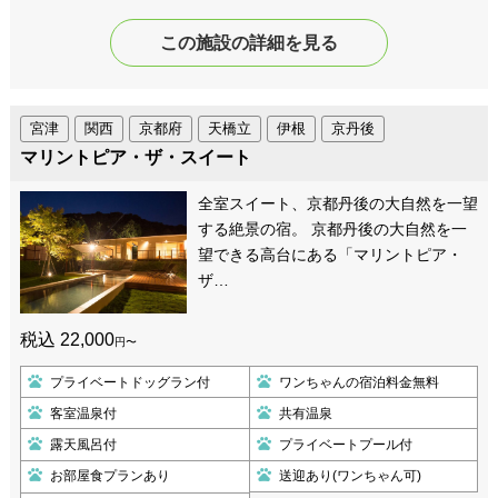
この施設の詳細を見る
宮津
関西
京都府
天橋立
伊根
京丹後
マリントピア・ザ・スイート
全室スイート、京都丹後の大自然を一望
する絶景の宿。 京都丹後の大自然を一
望できる高台にある「マリントピア・
ザ…
税込 22,000
円〜
プライベートドッグラン付
ワンちゃんの宿泊料金無料
客室温泉付
共有温泉
露天風呂付
プライベートプール付
お部屋食プランあり
送迎あり(ワンちゃん可)