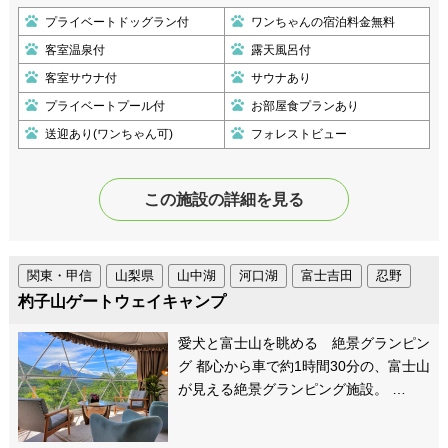
プライベートドッグラン付
ワンちゃんの宿泊料金無料
客室温泉付
露天風呂付
客室サウナ付
サウナあり
プライベートプール付
お部屋食プランあり
送迎あり(ワンちゃん可)
フォレストビュー
この施設の詳細を見る
関東・甲信
山梨県
山中湖
河口湖
富士吉田
忍野
杓子山ゲートウェイキャンプ
愛犬と富士山を眺める 絶景グランピン
グ 都心から車で約1時間30分の、富士山
が見える絶景グランピング施設。 …