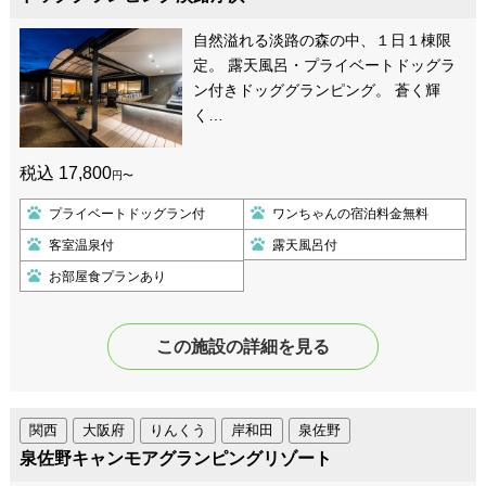
自然溢れる淡路の森の中、１日１棟限
定。 露天風呂・プライベートドッグラ
ン付きドッググランピング。 蒼く輝
く…
税込 17,800
円〜
プライベートドッグラン付
ワンちゃんの宿泊料金無料
客室温泉付
露天風呂付
お部屋食プランあり
この施設の詳細を見る
関西
大阪府
りんくう
岸和田
泉佐野
泉佐野キャンモアグランピングリゾート