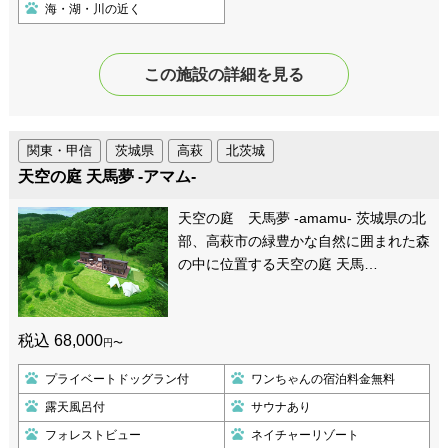
海・湖・川の近く
この施設の詳細を見る
関東・甲信
茨城県
高萩
北茨城
天空の庭 天馬夢 -アマム-
天空の庭 天馬夢 -amamu- 茨城県の北
部、高萩市の緑豊かな自然に囲まれた森
の中に位置する天空の庭 天馬…
税込 68,000
円〜
プライベートドッグラン付
ワンちゃんの宿泊料金無料
露天風呂付
サウナあり
フォレストビュー
ネイチャーリゾート