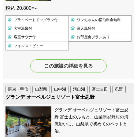
税込 20,800
円〜
プライベートドッグラン付
ワンちゃんの宿泊料金無料
客室温泉付
露天風呂付
客室サウナ付
お部屋食プランあり
フォレストビュー
この施設の詳細を見る
関東・甲信
山梨県
山中湖
河口湖
富士吉田
忍野
グランデ オーベルジュリゾート富士忍野
グランデ オーベルジュリゾート富士忍
野 富士山のふもと、山梨県忍野村の清
流沿いに、山梨県で初めてのペットと
泊…