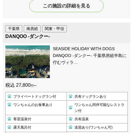
この施設の詳細を見る
千葉県
南房総
関東・甲信
DANQOO -ダンクー-
SEASIDE HOLIDAY WITH DOGS
DANQOO -ダンクー- 千葉県房総半島に
佇むヴィラ…
税込 27,800
円〜
プライベートドッグラン付
共有ドッグランあり
ワンちゃんのお食事あり
ワンちゃん同伴可能なレストラ
ン付
客室温泉付
共有温泉
露天風呂付
送迎あり(ワンちゃん可)