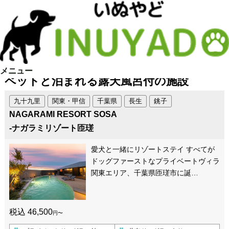
メニュー
ペットと泊まれる露天風呂付の施設
九十九里
関東・甲信
千葉県
長生
銚子
NAGARAMI RESORT SOSA
-ナガラミリゾート匝瑳
愛犬と一緒にリゾートステイ すべてが
ドッグファーストなプライベートヴィラ
関東エリア、千葉県匝瑳市に誕…
税込 46,500
円〜