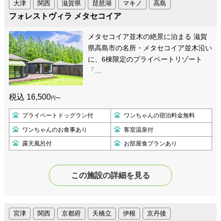
大津
関西
滋賀県
琵琶湖
マキノ
高島
フォレストヴィラ メタセコイア
メタセコイア並木の絶景に泊まる 滋賀
県高島市の名所・メタセコイア並木沿い
に、6棟限定のプライベートリゾート
「…
税込 16,500
円〜
プライベートドッグラン付
ワンちゃんの宿泊料金無料
ワンちゃんのお食事あり
客室温泉付
露天風呂付
お部屋食プランあり
この施設の詳細を見る
宮津
関西
京都府
天橋立
伊根
京丹後