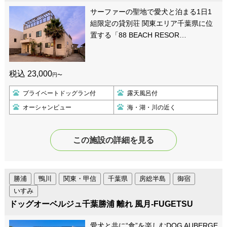
サーファーの聖地で愛犬と泊まる1日1
組限定の貸別荘 関東エリア千葉県に位
置する「88 BEACH RESOR…
税込 23,000
円〜
プライベートドッグラン付
露天風呂付
オーシャンビュー
海・湖・川の近く
この施設の詳細を見る
勝浦
鴨川
関東・甲信
千葉県
房総半島
御宿
いすみ
ドッグオーベルジュ千葉勝浦 離れ 風月-FUGETSU
愛犬と共に“食”を楽しむDOG AUBERGE