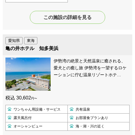
この施設の詳細を見る
愛知県
東海
亀の井ホテル 知多美浜
伊勢湾の絶景と天然温泉に癒される、
愛犬との癒し旅 伊勢湾を一望するロケ
ーションに佇む温泉リゾートホテ…
税込 30,602
円〜
ワンちゃん用設備・サービス
共有温泉
露天風呂付
お部屋食プランあり
オーシャンビュー
海・湖・川の近く