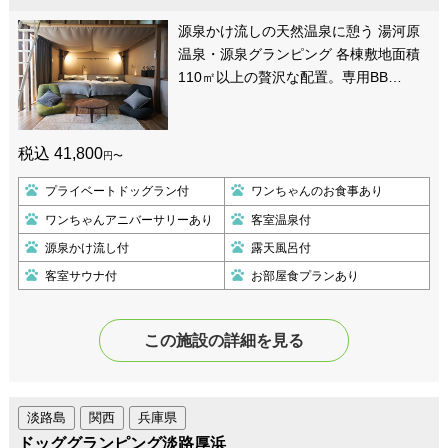
源泉かけ流しの天然温泉に憩う 湯河原
温泉・源泉グランピング 各棟敷地面積
110㎡以上の贅沢な配置。専用BB…
税込 41,800
円〜
プライベートドッグラン付
ワンちゃんのお食事あり
ワンちゃんアニバーサリーあり
客室温泉付
源泉かけ流し付
露天風呂付
客室サウナ付
お部屋食プランあり
この施設の詳細を見る
淡路島
関西
兵庫県
ドッググランピング淡路厚浜