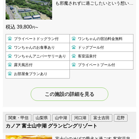
も邪魔されずに過ごしたいという想い…
税込 39,800
円〜
プライベートドッグラン付
ワンちゃんの宿泊料金無料
ワンちゃんのお食事あり
ドッグプール付
ワンちゃんアニバーサリーあり
客室温泉付
露天風呂付
プライベートプール付
お部屋食プランあり
この施設の詳細を見る
関東・甲信
山梨県
山中湖
河口湖
富士吉田
忍野
カノア 富士山中湖 グランピングリゾート
富士山のそばで愛犬と過ごす 客室温泉