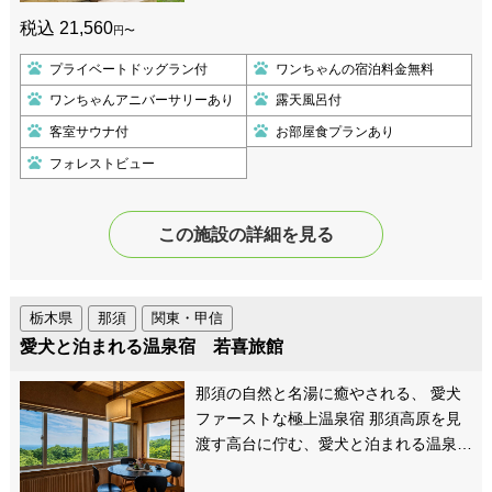
税込 21,560
円〜
プライベートドッグラン付
ワンちゃんの宿泊料金無料
ワンちゃんアニバーサリーあり
露天風呂付
客室サウナ付
お部屋食プランあり
フォレストビュー
この施設の詳細を見る
栃木県
那須
関東・甲信
愛犬と泊まれる温泉宿 若喜旅館
那須の自然と名湯に癒やされる、 愛犬
ファーストな極上温泉宿 那須高原を見
渡す高台に佇む、愛犬と泊まれる温泉…