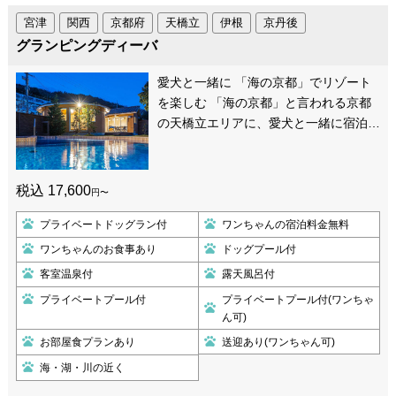
宮津
関西
京都府
天橋立
伊根
京丹後
グランピングディーバ
愛犬と一緒に 「海の京都」でリゾート
を楽しむ 「海の京都」と言われる京都
の天橋立エリアに、愛犬と一緒に宿泊…
税込 17,600
円〜
プライベートドッグラン付
ワンちゃんの宿泊料金無料
ワンちゃんのお食事あり
ドッグプール付
客室温泉付
露天風呂付
プライベートプール付
プライベートプール付(ワンちゃ
ん可)
お部屋食プランあり
送迎あり(ワンちゃん可)
海・湖・川の近く