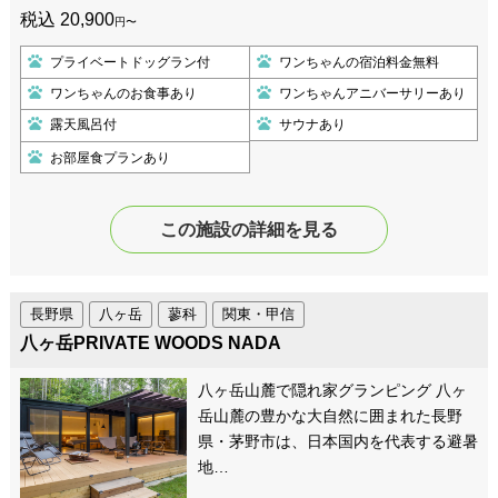
税込 20,900
円〜
プライベートドッグラン付
ワンちゃんの宿泊料金無料
ワンちゃんのお食事あり
ワンちゃんアニバーサリーあり
露天風呂付
サウナあり
お部屋食プランあり
この施設の詳細を見る
長野県
八ヶ岳
蓼科
関東・甲信
八ヶ岳PRIVATE WOODS NADA
八ヶ岳山麓で隠れ家グランピング 八ヶ
岳山麓の豊かな大自然に囲まれた長野
県・茅野市は、日本国内を代表する避暑
地…