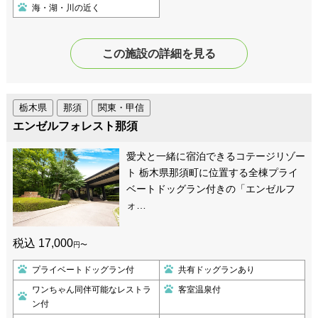
海・湖・川の近く
この施設の詳細を見る
栃木県
那須
関東・甲信
エンゼルフォレスト那須
愛犬と一緒に宿泊できるコテージリゾー
ト 栃木県那須町に位置する全棟プライ
ベートドッグラン付きの「エンゼルフ
ォ…
税込 17,000
円〜
プライベートドッグラン付
共有ドッグランあり
ワンちゃん同伴可能なレストラ
客室温泉付
ン付