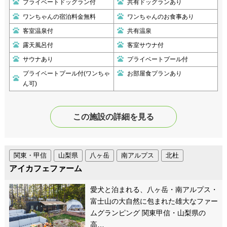
プライベートドッグラン付
共有ドッグランあり
ワンちゃんの宿泊料金無料
ワンちゃんのお食事あり
客室温泉付
共有温泉
露天風呂付
客室サウナ付
サウナあり
プライベートプール付
プライベートプール付(ワンちゃ
お部屋食プランあり
ん可)
この施設の詳細を見る
関東・甲信
山梨県
八ヶ岳
南アルプス
北杜
アイカフェファーム
愛犬と泊まれる、八ヶ岳・南アルプス・
富士山の大自然に包まれた雄大なファー
ムグランピング 関東甲信・山梨県の
高…