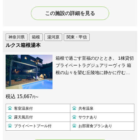
この施設の詳細を見る
神奈川県
箱根
湯河原
関東・甲信
ルクス箱根湯本
箱根で過ごす至福のひととき。 1棟貸切
プライベートラグジュアリーヴィラ 箱
根の山々を望む丘陵地に静かに佇む…
税込 15,667
円〜
客室温泉付
共有温泉
露天風呂付
サウナあり
プライベートプール付
お部屋食プランあり