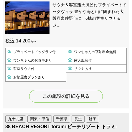
サウナ＆客室露天風呂付プライベートド
ッグヴィラ 豊かな海と山に囲まれた大
阪府泉佐野市に、6棟の客室サウナ＆
ジ…
税込 14,200
円〜
プライベートドッグラン付
ワンちゃんの宿泊料金無料
ワンちゃんのお食事あり
露天風呂付
客室サウナ付
サウナあり
お部屋食プランあり
この施設の詳細を見る
九十九里
関東・甲信
千葉県
長生
銚子
88 BEACH RESORT torami-ビーチリゾート トラミ-