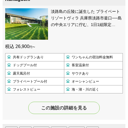
淡路島の丘陵に誕生した プライベート
リゾートヴィラ 兵庫県淡路市釜口──島
の中央エリアに佇む、1日1組限定…
税込 26,900
円〜
共有ドッグランあり
ワンちゃんの宿泊料金無料
ドッグプール付
客室温泉付
露天風呂付
サウナあり
プライベートプール付
オーシャンビュー
フォレストビュー
海・湖・川の近く
この施設の詳細を見る