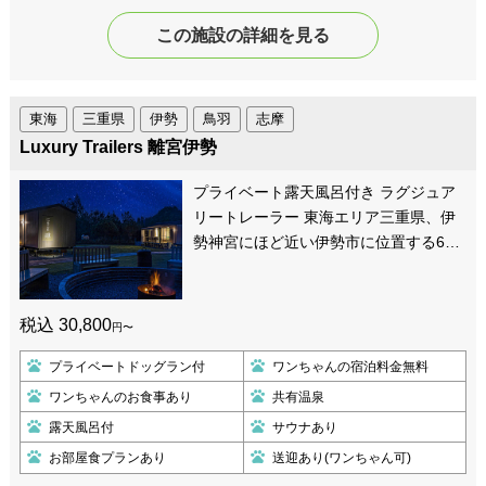
この施設の詳細を見る
東海
三重県
伊勢
鳥羽
志摩
Luxury Trailers 離宮伊勢
プライベート露天風呂付き ラグジュア
リートレーラー 東海エリア三重県、伊
勢神宮にほど近い伊勢市に位置する6…
税込 30,800
円〜
プライベートドッグラン付
ワンちゃんの宿泊料金無料
ワンちゃんのお食事あり
共有温泉
露天風呂付
サウナあり
お部屋食プランあり
送迎あり(ワンちゃん可)