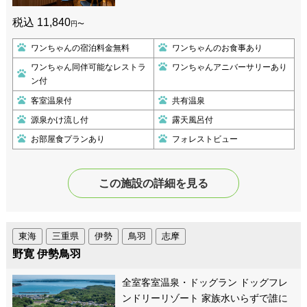
税込 11,840
円〜
ワンちゃんの宿泊料金無料
ワンちゃんのお食事あり
ワンちゃん同伴可能なレストラ
ワンちゃんアニバーサリーあり
ン付
客室温泉付
共有温泉
源泉かけ流し付
露天風呂付
お部屋食プランあり
フォレストビュー
この施設の詳細を見る
東海
三重県
伊勢
鳥羽
志摩
野寛 伊勢鳥羽
全室客室温泉・ドッグラン ドッグフレ
ンドリーリゾート 家族水いらずで誰に