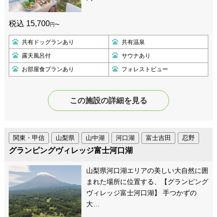
税込 15,700
円〜
共有ドッグランあり
共有温泉
露天風呂付
サウナあり
お部屋食プランあり
フォレストビュー
この施設の詳細を見る
関東・甲信
山梨県
山中湖
河口湖
富士吉田
忍野
グランピングヴィレッジ富士河口湖
山梨県河口湖エリアの美しい大自然に囲
まれた場所に位置する、【グランピング
ヴィレッジ富士河口湖】 手つかずの
大…