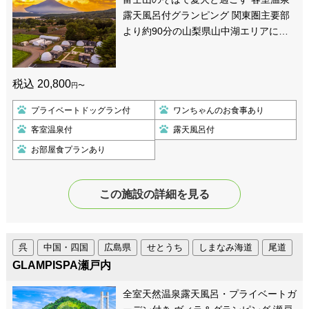
露天風呂付グランピング 関東圏主要部
より約90分の山梨県山中湖エリアに…
税込 20,800
円〜
プライベートドッグラン付
ワンちゃんのお食事あり
客室温泉付
露天風呂付
お部屋食プランあり
この施設の詳細を見る
呉
中国・四国
広島県
せとうち
しまなみ海道
尾道
GLAMPISPA瀬戸内
全室天然温泉露天風呂・プライベートガ