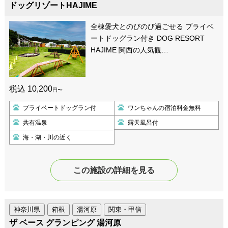
ドッグリゾートHAJIME
全棟愛犬とのびのび過ごせる プライベ
ートドッグラン付き DOG RESORT
HAJIME 関西の人気観…
税込 10,200
円〜
プライベートドッグラン付
ワンちゃんの宿泊料金無料
共有温泉
露天風呂付
海・湖・川の近く
この施設の詳細を見る
神奈川県
箱根
湯河原
関東・甲信
ザ ベース グランピング 湯河原