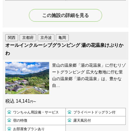
この施設の詳細を見る
関西
京都府
京丹波
亀岡
オールインクルーシブグランピング 湯の花温泉けぶりか
わ
里山の温泉郷「湯の花温泉」に佇むリゾ
ートグランピング 広大な敷地に佇む里
山の温泉郷「湯の花温泉」は、豊かな
自…
税込 14,141
円〜
ワンちゃん用設備・サービス
プライベートドッグラン付
宿の特徴
露天風呂付
お部屋食プランあり