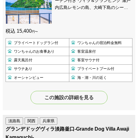
ーデン付き ヴィラ＆グランピング 瀬戸
内広島レモンの島、大崎下島のシー…
税込 15,400
円〜
プライベートドッグラン付
ワンちゃんの宿泊料金無料
ワンちゃんのお食事あり
客室温泉付
露天風呂付
客室サウナ付
サウナあり
プライベートプール付
オーシャンビュー
海・湖・川の近く
この施設の詳細を見る
淡路島
関西
兵庫県
グランデドッグヴィラ淡路釜口-Grande Dog Villa Awaji
Kamaguchi-