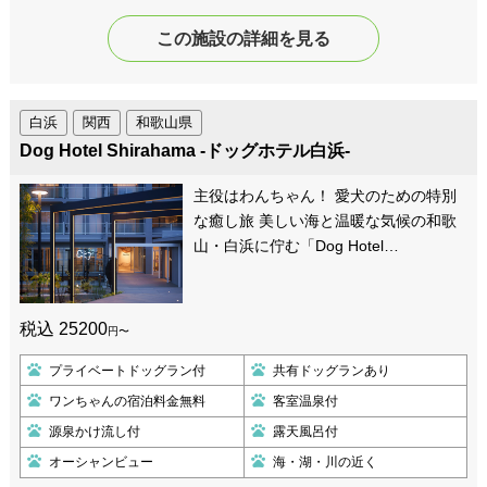
この施設の詳細を見る
白浜
関西
和歌山県
Dog Hotel Shirahama -ドッグホテル白浜-
主役はわんちゃん！ 愛犬のための特別
な癒し旅 美しい海と温暖な気候の和歌
山・白浜に佇む「Dog Hotel…
税込 25200
円〜
プライベートドッグラン付
共有ドッグランあり
ワンちゃんの宿泊料金無料
客室温泉付
源泉かけ流し付
露天風呂付
オーシャンビュー
海・湖・川の近く