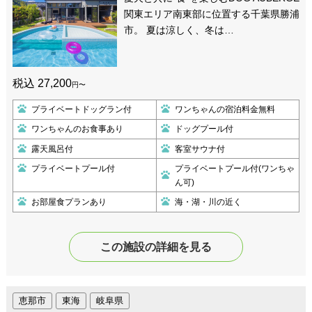
関東エリア南東部に位置する千葉県勝浦
市。 夏は涼しく、冬は…
税込 27,200
円〜
プライベートドッグラン付
ワンちゃんの宿泊料金無料
ワンちゃんのお食事あり
ドッグプール付
露天風呂付
客室サウナ付
プライベートプール付
プライベートプール付(ワンちゃ
ん可)
お部屋食プランあり
海・湖・川の近く
この施設の詳細を見る
恵那市
東海
岐阜県