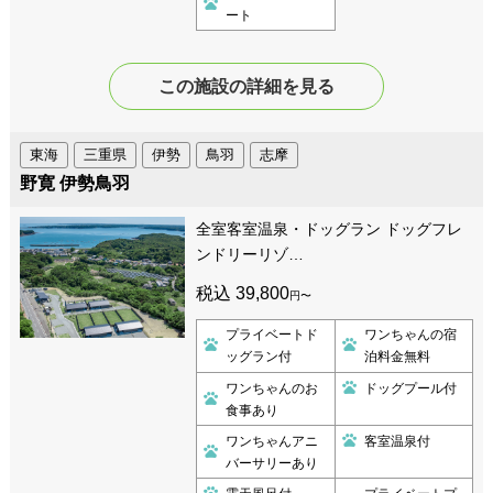
ート
この施設の詳細を見る
東海
三重県
伊勢
鳥羽
志摩
野寛 伊勢鳥羽
全室客室温泉・ドッグラン ドッグフレ
ンドリーリゾ…
税込 39,800
円〜
プライベートド
ワンちゃんの宿
ッグラン付
泊料金無料
ワンちゃんのお
ドッグプール付
食事あり
ワンちゃんアニ
客室温泉付
バーサリーあり