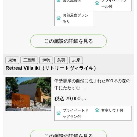
露天風呂付
プライベートプ
ール付
お部屋食プラン
あり
この施設の詳細を見る
東海
三重県
伊勢
鳥羽
志摩
Retreat Villa iki（リトリートヴィライキ）
伊勢志摩の自然に包まれた600坪の森の
中にたたずむ…
税込 29,000
円〜
プライベートド
客室サウナ付
ッグラン付
この施設の詳細を見る