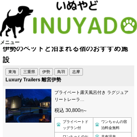
メニュー
伊勢のペットと泊まれる宿のおすすめ施
設
東海
三重県
伊勢
鳥羽
志摩
Luxury Trailers 離宮伊勢
プライベート露天風呂付き ラグジュア
リートレーラ…
税込 30,800
円〜
プライベートド
ワンちゃんの宿
ッグラン付
泊料金無料
ワンちゃんのお
共有温泉