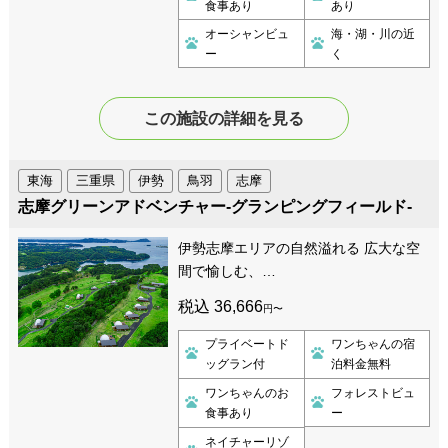
食事あり
あり
オーシャンビュ
海・湖・川の近
ー
く
この施設の詳細を見る
東海
三重県
伊勢
鳥羽
志摩
志摩グリーンアドベンチャー-グランピングフィールド-
伊勢志摩エリアの自然溢れる 広大な空
間で愉しむ、…
税込 36,666
円〜
プライベートド
ワンちゃんの宿
ッグラン付
泊料金無料
ワンちゃんのお
フォレストビュ
食事あり
ー
ネイチャーリゾ