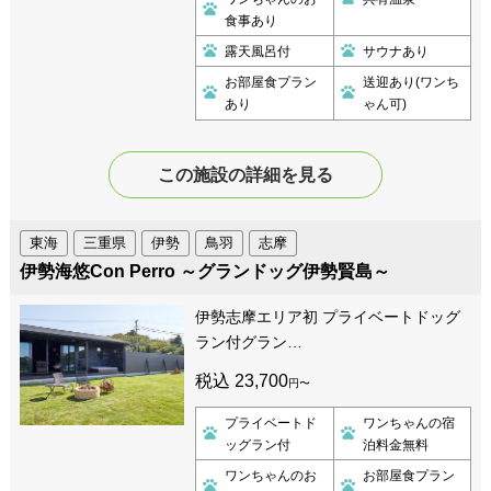
食事あり
露天風呂付
サウナあり
お部屋食プラン
送迎あり(ワンち
あり
ゃん可)
この施設の詳細を見る
東海
三重県
伊勢
鳥羽
志摩
伊勢海悠Con Perro ～グランドッグ伊勢賢島～
伊勢志摩エリア初 プライベートドッグ
ラン付グラン…
税込 23,700
円〜
プライベートド
ワンちゃんの宿
ッグラン付
泊料金無料
ワンちゃんのお
お部屋食プラン