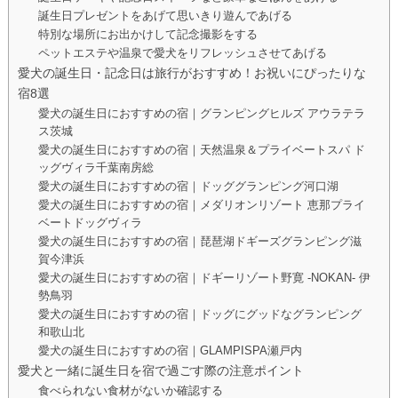
誕生日プレゼントをあげて思いきり遊んであげる
特別な場所にお出かけして記念撮影をする
ペットエステや温泉で愛犬をリフレッシュさせてあげる
愛犬の誕生日・記念日は旅行がおすすめ！お祝いにぴったりな
宿8選
愛犬の誕生日におすすめの宿｜グランピングヒルズ アウラテラ
ス茨城
愛犬の誕生日におすすめの宿｜天然温泉＆プライベートスパ ド
ッグヴィラ千葉南房総
愛犬の誕生日におすすめの宿｜ドッググランピング河口湖
愛犬の誕生日におすすめの宿｜メダリオンリゾート 恵那プライ
ベートドッグヴィラ
愛犬の誕生日におすすめの宿｜琵琶湖ドギーズグランピング滋
賀今津浜
愛犬の誕生日におすすめの宿｜ドギーリゾート野寛 -NOKAN- 伊
勢鳥羽
愛犬の誕生日におすすめの宿｜ドッグにグッドなグランピング
和歌山北
愛犬の誕生日におすすめの宿｜GLAMPISPA瀬戸内
愛犬と一緒に誕生日を宿で過ごす際の注意ポイント
食べられない食材がないか確認する