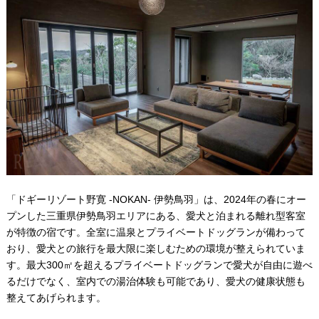
「ドギーリゾート野寛 -NOKAN- 伊勢鳥羽」は、2024年の春にオー
プンした三重県伊勢鳥羽エリアにある、愛犬と泊まれる離れ型客室
が特徴の宿です。全室に温泉とプライベートドッグランが備わって
おり、愛犬との旅行を最大限に楽しむための環境が整えられていま
す。最大300㎡を超えるプライベートドッグランで愛犬が自由に遊べ
るだけでなく、室内での湯治体験も可能であり、愛犬の健康状態も
整えてあげられます。