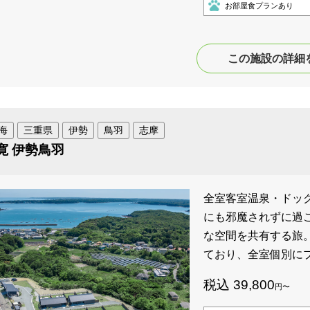
お部屋食プランあり
この施設の詳細
海
三重県
伊勢
鳥羽
志摩
寛 伊勢鳥羽
全室客室温泉・ドッグ
にも邪魔されずに過
な空間を共有する旅
ており、全室個別に
税込 39,800
円〜