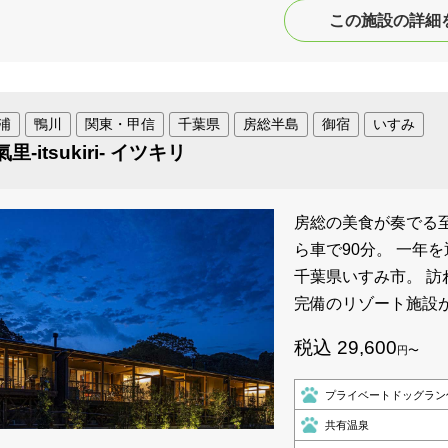
この施設の詳細
浦
鴨川
関東・甲信
千葉県
房総半島
御宿
いすみ
里-itsukiri- イツキリ
房総の美食が奏でる
ら車で90分。 一年
千葉県いすみ市。 
完備のリゾート施設
税込 29,600
円〜
プライベートドッグラン
共有温泉