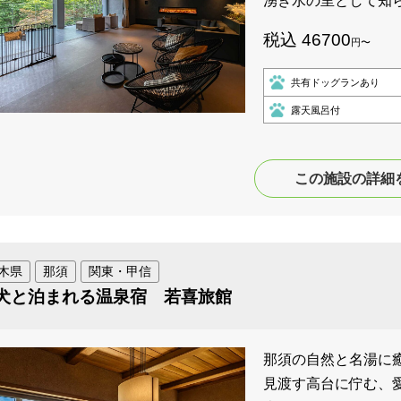
湧き水の里として知
税込 46700
円〜
共有ドッグランあり
露天風呂付
この施設の詳細
木県
那須
関東・甲信
犬と泊まれる温泉宿 若喜旅館
那須の自然と名湯に癒
見渡す高台に佇む、