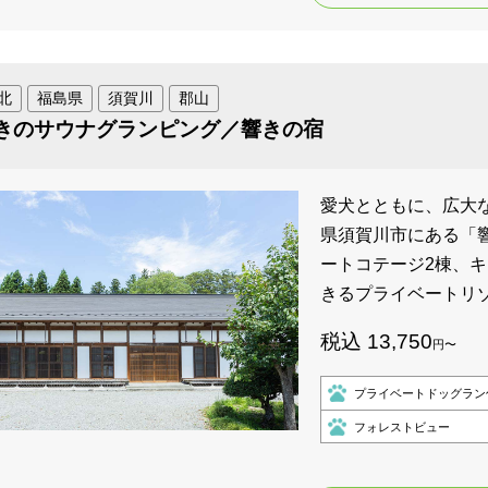
北
福島県
須賀川
郡山
きのサウナグランピング／響きの宿
愛犬とともに、広大
県須賀川市にある「
ートコテージ2棟、キ
きるプライベートリ
税込 13,750
円〜
プライベートドッグラン
フォレストビュー