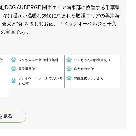
むDOG AUBERGE 関東エリア南東部に位置する千葉県
く、冬は暖かい温暖な気候に恵まれた勝浦エリアの興津海
愛犬と“食”を愉しむお宿、『ドッグオーベルジュ千葉
 食の宝庫であ…
付
ワンちゃんの宿泊料金無料
ワンちゃんのお食事あり
露天風呂付
客室サウナ付
プライベートプール付(ワンち
お部屋食プランあり
ゃん可)
を見る