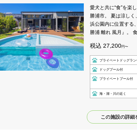
愛犬と共に“食”を楽し
勝浦市。 夏は涼し
浜公園内に位置する、
勝浦 離れ 風月』。
税込 27,200
円〜
プライベートドッグラン
ドッグプール付
プライベートプール付
海・湖・川の近く
この施設の詳細