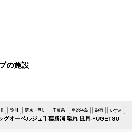
プの施設
浦
鴨川
関東・甲信
千葉県
房総半島
御宿
いすみ
ッグオーベルジュ千葉勝浦 離れ 風月-FUGETSU