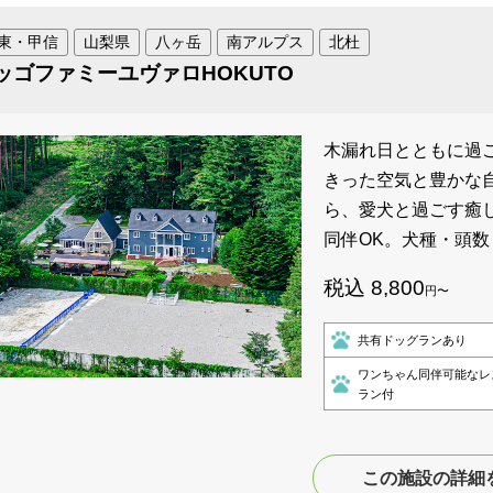
東・甲信
山梨県
八ヶ岳
南アルプス
北杜
ッゴファミーユヴァロHOKUTO
木漏れ日とともに過ご
きった空気と豊かな
ら、愛犬と過ごす癒
同伴OK。犬種・頭
税込 8,800
円〜
共有ドッグランあり
ワンちゃん同伴可能なレ
ラン付
この施設の詳細