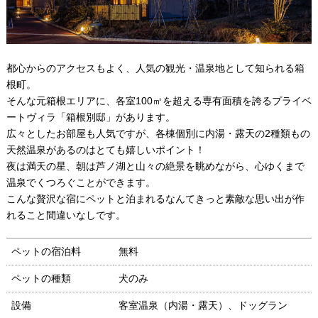
都心からのアクセスもよく、人気の観光・温泉地として知られる箱
根町。
そんな元箱根エリアに、各室100㎡を超える専有面積を誇るプライベ
ートヴィラ「箱根別邸」があります。
広々としたお部屋も人気ですが、各棟個別に内湯・露天の2種類もの
天然温泉があるのはとても嬉しいポイント！
夜は満天の星、朝は芦ノ湖と山々の絶景を眺めながら、心ゆくまで
温泉でくつろぐことができます。
こんな贅沢な宿にペットと泊まれるなんてきっと素敵な思い出が作
れること間違いなしです。
ペットの宿泊料
無料
ペットの種類
犬のみ
設備
客室温泉（内湯・露天）、ドッグラン