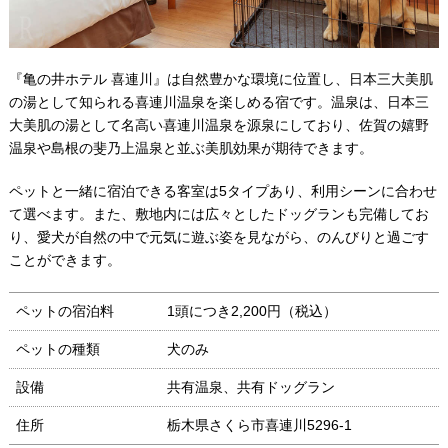
『亀の井ホテル 喜連川』は自然豊かな環境に位置し、日本三大美肌
の湯として知られる喜連川温泉を楽しめる宿です。温泉は、日本三
大美肌の湯として名高い喜連川温泉を源泉にしており、佐賀の嬉野
温泉や島根の斐乃上温泉と並ぶ美肌効果が期待できます。
ペットと一緒に宿泊できる客室は5タイプあり、利用シーンに合わせ
て選べます。また、敷地内には広々としたドッグランも完備してお
り、愛犬が自然の中で元気に遊ぶ姿を見ながら、のんびりと過ごす
ことができます。
ペットの宿泊料
1頭につき2,200円（税込）
ペットの種類
犬のみ
設備
共有温泉、共有ドッグラン
住所
栃木県さくら市喜連川5296-1