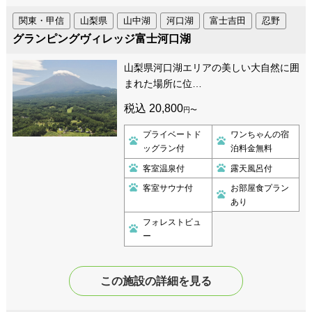
関東・甲信
山梨県
山中湖
河口湖
富士吉田
忍野
グランピングヴィレッジ富士河口湖
山梨県河口湖エリアの美しい大自然に囲
まれた場所に位…
税込 20,800
円〜
プライベートド
ワンちゃんの宿
ッグラン付
泊料金無料
客室温泉付
露天風呂付
客室サウナ付
お部屋食プラン
あり
フォレストビュ
ー
この施設の詳細を見る