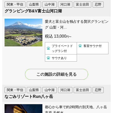
関東・甲信
山梨県
山中湖
河口湖
富士吉田
忍野
グランピングB&V富士山河口湖
愛犬と富士山を独占する贅沢グランピン
グ 山梨・河…
税込 13,000
円〜
プライベートド
客室サウナ付
ッグラン付
サウナあり
この施設の詳細を見る
関東・甲信
山梨県
山中湖
河口湖
富士吉田
忍野
なごみリゾートRun八ヶ岳
都心から車で約2時間の別天地、八ヶ岳
高原 天然水…