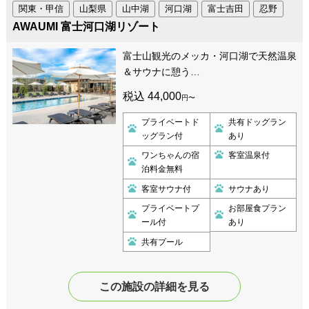
関東・甲信
山梨県
山中湖
河口湖
富士吉田
忍野
AWAUMI 富士河口湖リゾート
富士山観光のメッカ・河口湖で天然温泉
＆サウナに憩う…
税込 44,000
円〜
プライベートド
共有ドッグラン
ッグラン付
あり
ワンちゃんの宿
客室温泉付
泊料金無料
客室サウナ付
サウナあり
プライベートプ
お部屋食プラン
ール付
あり
共有プール
この施設の詳細を見る