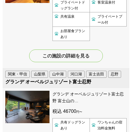
プライベートド
客室温泉付
ッグラン付
共有温泉
プライベートプ
ール付
お部屋食プラン
あり
この施設の詳細を見る
関東・甲信
山梨県
山中湖
河口湖
富士吉田
忍野
グランデ オーベルジュリゾート富士忍野
グランデ オーベルジュリゾート富士忍
野 富士山の…
税込 46700
円〜
共有ドッグラン
ワンちゃんの宿
あり
泊料金無料