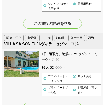
ワンちゃんのお
露天風呂付
食事あり
この施設の詳細を見る
関東・甲信
山梨県
山中湖
河口湖
富士吉田
忍野
VILLA SAISON FUJI-ヴィラ・セゾン・フジ-
1日1組限定。絶景の中のラグジュアリ
ーヴィラ 関…
税込 25,600
円〜
プライベートド
サウナあり
ッグラン付
プライベートプ
お部屋食プラン
ール付
あり