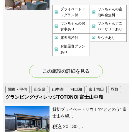
プライベートド
ワンちゃんの宿
ッグラン付
泊料金無料
ワンちゃんのお
ワンちゃんアニ
食事あり
バーサリーあり
露天風呂付
サウナあり
お部屋食プラン
あり
この施設の詳細を見る
関東・甲信
山梨県
山中湖
河口湖
富士吉田
忍野
グランピングヴィレッジTOTONOI 富士山中湖
貸切プライベートサウナで”ととのう” 富
士山を望…
税込 20,130
円〜