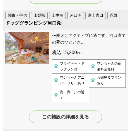
関東・甲信
山梨県
山中湖
河口湖
富士吉田
忍野
ドッググランピング河口湖
〜愛⽝とアクティブに過ごす。河⼝湖で
の夢のひととき…
税込 15,200
円〜
プライベートド
ワンちゃんの宿
ッグラン付
泊料金無料
ワンちゃんアニ
お部屋食プラン
バーサリーあり
あり
海・湖・川の近
く
この施設の詳細を見る