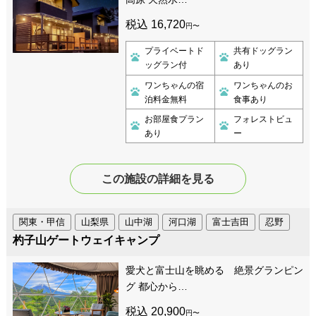
税込 16,720
円〜
プライベートド
共有ドッグラン
ッグラン付
あり
ワンちゃんの宿
ワンちゃんのお
泊料金無料
食事あり
お部屋食プラン
フォレストビュ
あり
ー
この施設の詳細を見る
関東・甲信
山梨県
山中湖
河口湖
富士吉田
忍野
杓子山ゲートウェイキャンプ
愛犬と富士山を眺める 絶景グランピン
グ 都心から…
税込 20,900
円〜