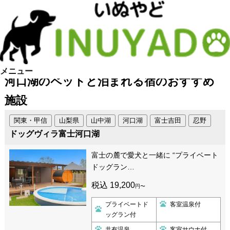
メニュー
河口湖のペットと泊まれる宿のおすすめ
施設
関東・甲信
山梨県
山中湖
河口湖
富士吉田
忍野
ドッグヴィラ富士河口湖
富士の麓で愛犬と一緒に “プライベート
ドッグラン…
税込 19,200
円〜
プライベートド
客室温泉付
ッグラン付
共有温泉
客室サウナ付