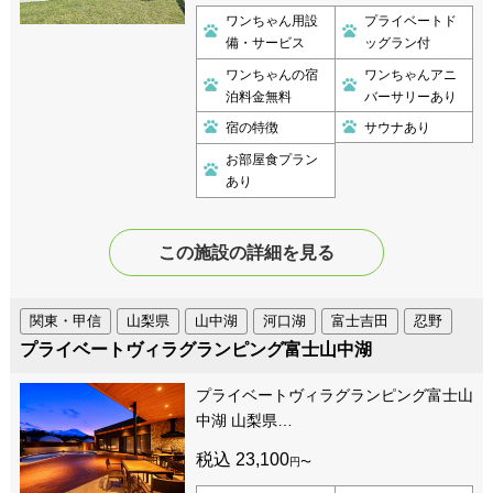
ワンちゃん用設
プライベートド
備・サービス
ッグラン付
ワンちゃんの宿
ワンちゃんアニ
泊料金無料
バーサリーあり
宿の特徴
サウナあり
お部屋食プラン
あり
この施設の詳細を見る
関東・甲信
山梨県
山中湖
河口湖
富士吉田
忍野
プライベートヴィラグランピング富士山中湖
プライベートヴィラグランピング富士山
中湖 山梨県…
税込 23,100
円〜