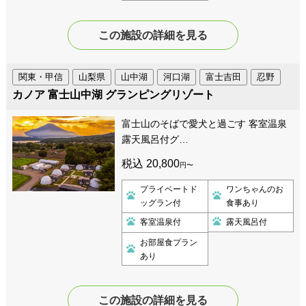
この施設の詳細を見る
関東・甲信
山梨県
山中湖
河口湖
富士吉田
忍野
カノア 富士山中湖 グランピングリゾート
富士山のそばで愛犬と過ごす 客室温泉
露天風呂付グ…
税込 20,800
円〜
プライベートド
ワンちゃんのお
ッグラン付
食事あり
客室温泉付
露天風呂付
お部屋食プラン
あり
この施設の詳細を見る