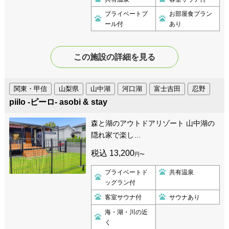
プライベートプ
お部屋食プラン
ール付
あり
この施設の詳細を見る
関東・甲信
山梨県
山中湖
河口湖
富士吉田
忍野
piilo -ピーロ- asobi & stay
森と湖のアウトドアリゾート 山中湖の
隠れ家で楽し…
税込 13,200
円〜
プライベートド
共有温泉
ッグラン付
客室サウナ付
サウナあり
海・湖・川の近
く