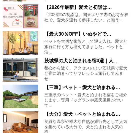
【2026年最新】愛犬と初詣は…
「2026年の初詣は、関東エリア内のお寺か神
社で、愛犬を連れて参拝したい」と願う…
【最大30％OFF】いぬやどで…
ペットを大切な家族として迎え入れ、愛犬と
旅行に行く方も増えてきました。ペットと
泊…
茨城県の犬と泊まれる宿4選｜人…
都心から近く、アクセスのよい茨城県で愛犬
と宿に泊まってリフレッシュ旅行してみま
せ…
【三重】ペット・愛犬と泊まれる…
三重県のペット・愛犬と泊まれる宿をご紹介
します。専用ドッグランや露天風呂が付い
て…
【大分】愛犬・ペットと泊まれる…
良質な温泉や雄大な自然が旅行先として人気
を集めている大分で、犬と泊まれる人気の
宿…