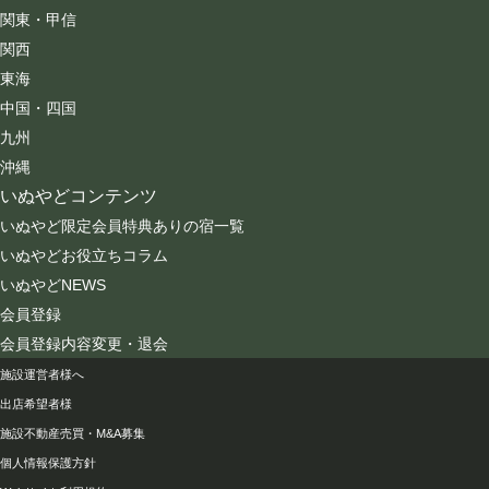
関東・甲信
関西
東海
中国・四国
九州
沖縄
いぬやどコンテンツ
いぬやど限定会員特典ありの宿一覧
いぬやどお役立ちコラム
いぬやどNEWS
会員登録
会員登録内容変更・退会
会社情報
施設運営者様へ
出店希望者様
施設不動産売買・M&A募集
個人情報保護方針