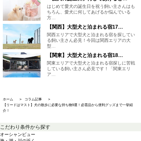
はじめて愛犬の誕生日を祝う飼い主さんはも
ちろん、愛犬に何してあげるか悩んでいる
方…
【関西】大型犬と泊まれる宿17…
関西エリアで大型犬と泊まれる宿を探してい
る飼い主さん必見！今回は関西エリアの大
型…
【関東】大型犬と泊まれる宿18…
関東エリアで大型犬と泊まれる宿探しに苦戦
している飼い主さん必見です！「関東エリ
ア…
ホーム
コラム記事
【リードはマスト】犬の散歩に必要な持ち物9選！必需品から便利グッズまで一挙紹
介！
こだわり条件から探す
オーシャンビュー
海・湖・川の近く