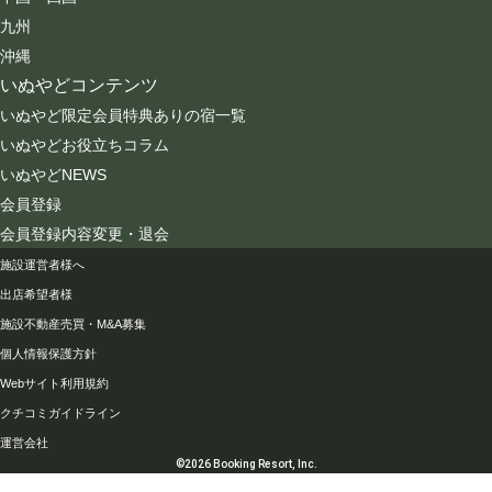
九州
沖縄
いぬやどコンテンツ
いぬやど限定会員特典ありの宿一覧
いぬやどお役立ちコラム
いぬやどNEWS
会員登録
会員登録内容変更・退会
会社情報
施設運営者様へ
出店希望者様
施設不動産売買・M&A募集
個人情報保護方針
Webサイト利用規約
クチコミガイドライン
運営会社
©2026 Booking Resort, Inc.