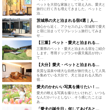
ペットを大切な家族として迎え入れ、愛犬と
旅行に行く方も増えてきました。ペットと
泊…
茨城県の犬と泊まれる宿4選｜人…
都心から近く、アクセスのよい茨城県で愛犬
と宿に泊まってリフレッシュ旅行してみま
せ…
【三重】ペット・愛犬と泊まれる…
三重県のペット・愛犬と泊まれる宿をご紹介
します。専用ドッグランや露天風呂が付い
て…
【大分】愛犬・ペットと泊まれる…
良質な温泉や雄大な自然が旅行先として人気
を集めている大分で、犬と泊まれる人気の
宿…
愛犬のかわいい写真を撮りたい！…
愛犬の映える写真を撮りたいけれど、いつも
なんだかパッとしない…そう感じたことは
あ…
「愛犬の誕生日」何してあげると…